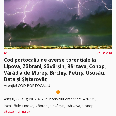
A1
412
Cod portocaliu de averse torențiale la
Lipova, Zăbrani, Săvârșin, Bârzava, Conop,
Vărădia de Mureș, Birchiș, Petriș, Ususău,
Bata și Șiștarovăț
Atenție! COD PORTOCALIU
Astăzi, 06 august 2026, în intervalul orar 15:25 – 16:25,
localitățile Lipova, Zăbrani, Săvârșin, Bârzava, Conop,...
citește mai mult »