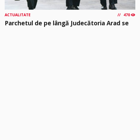
ACTUALITATE
470
Parchetul de pe lângă Judecătoria Arad se
îmbogățește cu încă 5 procurori
La data de 03.08.2026 şi-au început activitatea în cadrul
Parchetului de pe lângă Judecătoria Arad trei procurori stagiari,
absolvenţi ai...
citește mai mult »