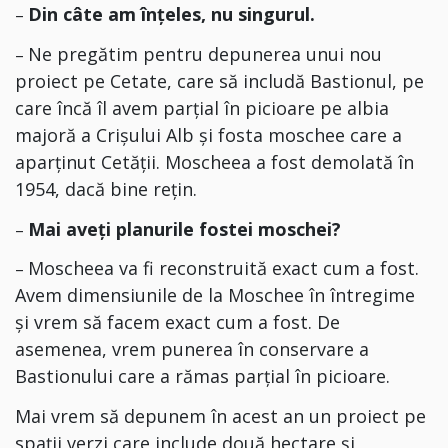
Din câte am înțeles, nu singurul.
–
Ne pregătim pentru depunerea unui nou
–
proiect pe Cetate, care să includă Bastionul, pe
care încă îl avem parțial în picioare pe albia
majoră a Crișului Alb și fosta moschee care a
aparținut Cetății. Moscheea a fost demolată în
1954, dacă bine rețin.
Mai aveți planurile fostei moschei?
–
Moscheea va fi reconstruită exact cum a fost.
–
Avem dimensiunile de la Moschee în întregime
și vrem să facem exact cum a fost. De
asemenea, vrem punerea în conservare a
Bastionului care a rămas parțial în picioare.
Mai vrem să depunem în acest an un proiect pe
spații verzi care include două hectare și