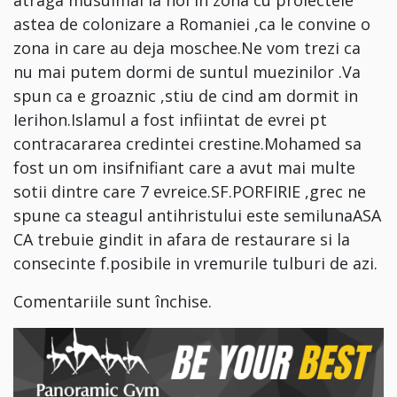
atraga musulmai la noi in zona cu proiectele
astea de colonizare a Romaniei ,ca le convine o
zona in care au deja moschee.Ne vom trezi ca
nu mai putem dormi de suntul muezinilor .Va
spun ca e groaznic ,stiu de cind am dormit in
Ierihon.Islamul a fost infiintat de evrei pt
contracararea credintei crestine.Mohamed sa
fost un om insifnifiant care a avut mai multe
sotii dintre care 7 evreice.SF.PORFIRIE ,grec ne
spune ca steagul antihristului este semilunaASA
CA trebuie gindit in afara de restaurare si la
consecinte f.posibile in vremurile tulburi de azi.
Comentariile sunt închise.