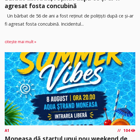
agresat fosta concubină
Un bărbat de 56 de ani a fost reținut de polițiști după ce și-ar
fi agresat fosta concubină. Incidentul...
citește mai mult »
A1
104
Moneasa dă startul unui nou weekend de