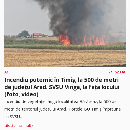
A1
523
Incendiu puternic în Timiș, la 500 de metri
de județul Arad. SVSU Vinga, la fața locului
(foto, video)
Incendiu de vegetație lângă localitatea Bărăteaz, la 500 de
metri de teritoriul judetului Arad. Forțele ISU Timiș împreună
cu SVSU...
citește mai mult »