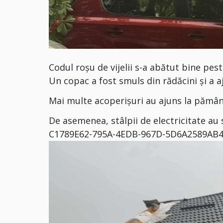
Codul roșu de vijelii s-a abătut bine pest
Un copac a fost smuls din rădăcini și a 
Mai multe acoperișuri au ajuns la pământ 
De asemenea, stâlpii de electricitate au s
C1789E62-795A-4EDB-967D-5D6A2589AB