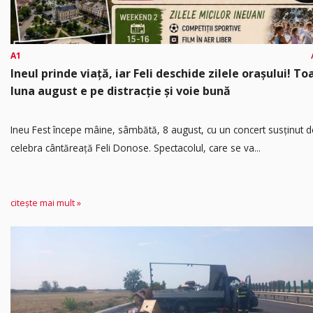
A1
Ineul prinde viață, iar Feli deschide zilele orașului! To
luna august e pe distracție și voie bună
Ineu Fest începe mâine, sâmbătă, 8 august, cu un concert susținut d
celebra cântăreață Feli Donose. Spectacolul, care se va...
citește mai mult »