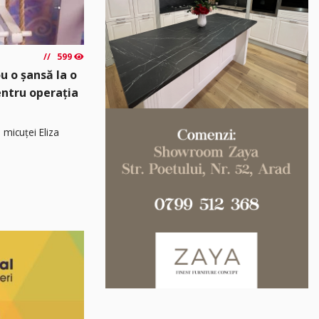
599
u o șansă la o
pentru operația
 micuței Eliza