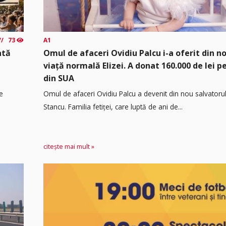
73
A1
ată
Omul de afaceri Ovidiu Palcu i-a oferit din no
viață normală Elizei. A donat 160.000 de lei 
din SUA
e
Omul de afaceri Ovidiu Palcu a devenit din nou salvatorul
Stancu. Familia fetiței, care luptă de ani de...
citește mai mult »