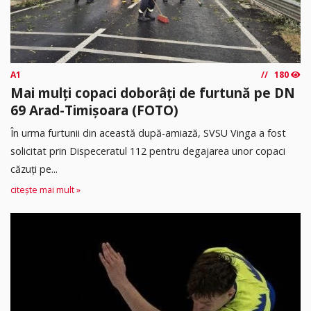
A1
180
Mai mulți copaci doborâți de furtună pe DN
69 Arad-Timișoara (FOTO)
În urma furtunii din această după-amiază, SVSU Vinga a fost
solicitat prin Dispeceratul 112 pentru degajarea unor copaci
căzuți pe...
citește mai mult »