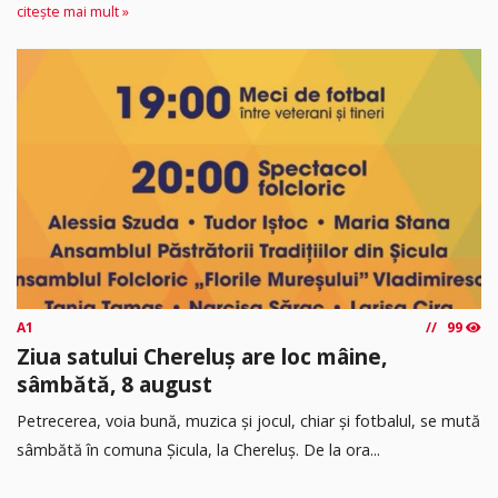
citește mai mult »
A1
99
Ziua satului Chereluș are loc mâine,
sâmbătă, 8 august
Petrecerea, voia bună, muzica și jocul, chiar și fotbalul, se mută
sâmbătă în comuna Șicula, la Chereluș. De la ora...