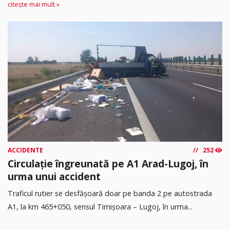
citește mai mult »
ACCIDENTE
252
Circulație îngreunată pe A1 Arad-Lugoj, în
urma unui accident
Traficul rutier se desfășoară doar pe banda 2 pe autostrada
A1, la km 465+050, sensul Timişoara – Lugoj, în urma...