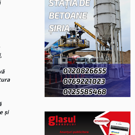
ă
e
,
vă
tura
ă
e și