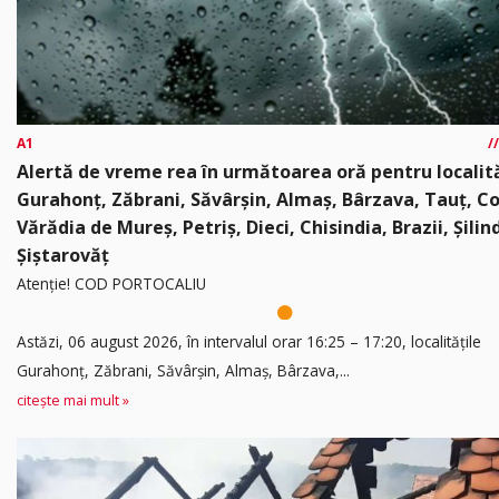
A1
Alertă de vreme rea în următoarea oră pentru localită
Gurahonț, Zăbrani, Săvârșin, Almaș, Bârzava, Tauț, C
Vărădia de Mureș, Petriș, Dieci, Chisindia, Brazii, Șilin
Șiștarovăț
Atenție! COD PORTOCALIU
Astăzi, 06 august 2026, în intervalul orar 16:25 – 17:20, localitățile
Gurahonț, Zăbrani, Săvârșin, Almaș, Bârzava,...
citește mai mult »