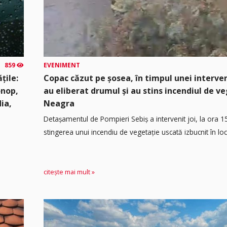
859
EVENIMENT
țile:
Copac căzut pe șosea, în timpul unei interven
onop,
au eliberat drumul și au stins incendiul de v
dia,
Neagra
Detașamentul de Pompieri Sebiș a intervenit joi, la ora 1
stingerea unui incendiu de vegetație uscată izbucnit în loca
citește mai mult »