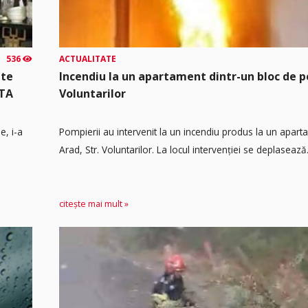
536
ACTUALITATE
mte
Incendiu la un apartament dintr-un bloc de p
UTA
Voluntarilor
e, i-a
Pompierii au intervenit la un incendiu produs la un apart
Arad, Str. Voluntarilor. La locul intervenției se deplasează.
citește mai mult »