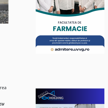
erea
cu