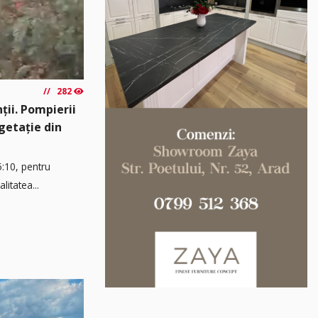
282
ții. Pompierii
egetație din
5:10, pentru
litatea...