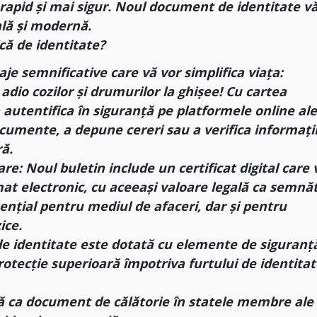
 rapid și mai sigur. Noul document de identitate v
ală și modernă.
că de identitate?
e semnificative care vă vor simplifica viața:
 adio cozilor și drumurilor la ghișee! Cu cartea
a autentifica în siguranță pe platformele online al
documente, a depune cereri sau a verifica informații
ă.
re: Noul buletin include un certificat digital care 
t electronic, cu aceeași valoare legală ca semnă
ențial pentru mediul de afaceri, dar și pentru
ice.
 de identitate este dotată cu elemente de siguranț
rotecție superioară împotriva furtului de identitat
tă ca document de călătorie în statele membre ale