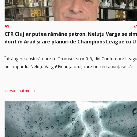
A1
CFR Cluj ar putea rămâne patron. Neluțu Varga se si
dorit în Arad și are planuri de Champions League cu 
Înfrângerea usturătoare cu Tromso, scor 0-5, din Conference Leagu
pus capac lui Neluțu Varga! Finanțatorul, care oricum anunțase că...
citește mai mult »