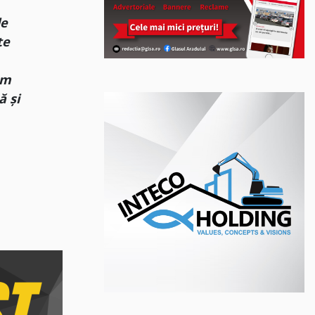
le
te
ăm
ă și