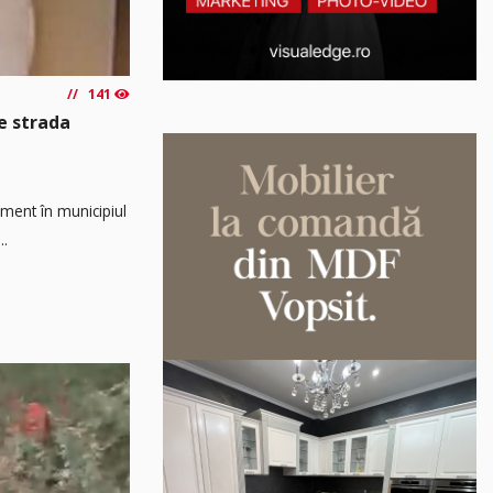
141
e strada
ament în municipiul
..