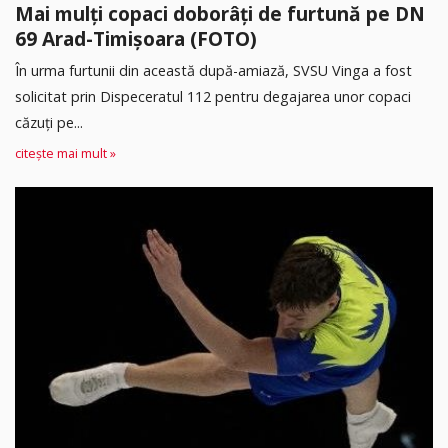
Mai mulți copaci doborâți de furtună pe DN
69 Arad-Timișoara (FOTO)
În urma furtunii din această după-amiază, SVSU Vinga a fost
solicitat prin Dispeceratul 112 pentru degajarea unor copaci
căzuți pe...
citește mai mult »