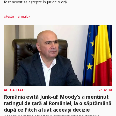
fost nevoit să aștepte în jur de o oră...
citește mai mult »
ACTUALITATE
61
România evită Junk-ul! Moody’s a menținut
ratingul de țară al României, la o săptămână
după ce Fitch a luat aceeași decizie