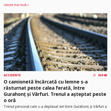
citește mai mult »
ACCIDENTE
434
O camionetă încărcată cu lemne s-a
răsturnat peste calea ferată, între
Gurahonț și Vârfuri. Trenul a așteptat peste
o oră
Trenul personal care s-a deplasat ieri între Gurahonț și Vârfuri a