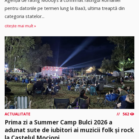
Agenția de rating Moody’s a confirmat ratingul României
pentru datoriile pe termen lung la Baa3, ultima treaptă din
categoria statelor...
citește mai mult »
ACTUALITATE
562
Prima zi a Summer Camp Bulci 2026 a
adunat sute de iubitori ai muzicii folk și rock
la Castelul Mocioni