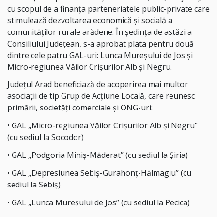
cu scopul de a finanța parteneriatele public-private care
stimulează dezvoltarea economică și socială a
comunităților rurale arădene. În ședința de astăzi a
Consiliului Județean, s-a aprobat plata pentru două
dintre cele patru GAL-uri: Lunca Mureșului de Jos și
Micro-regiunea Văilor Crișurilor Alb și Negru.
Județul Arad beneficiază de acoperirea mai multor
asociații de tip Grup de Acțiune Locală, care reunesc
primării, societăți comerciale și ONG-uri:
• GAL „Micro-regiunea Văilor Crișurilor Alb și Negru”
(cu sediul la Socodor)
• GAL „Podgoria Miniș-Măderat” (cu sediul la Șiria)
• GAL „Depresiunea Sebiș-Gurahonț-Hălmagiu” (cu
sediul la Sebiș)
• GAL „Lunca Mureșului de Jos” (cu sediul la Pecica)