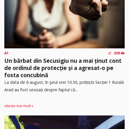
A1
339
Un bărbat din Secusigiu nu a mai ținut cont
de ordinul de protecție și a agresat-o pe
fosta concubină
​La data de 6 august, în jurul orei 10.30, polițiștii Secției 1 Rurală
Arad au fost sesizați despre faptul că...
citește mai mult »