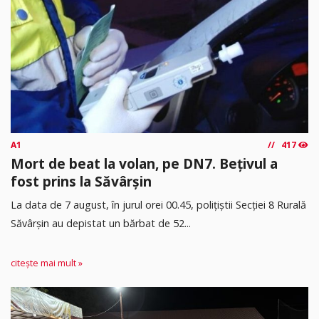
A1
417
Mort de beat la volan, pe DN7. Bețivul a
fost prins la Săvârșin
​La data de 7 august, în jurul orei 00.45, polițiștii Secției 8 Rurală
Săvârșin au depistat un bărbat de 52...
citește mai mult »