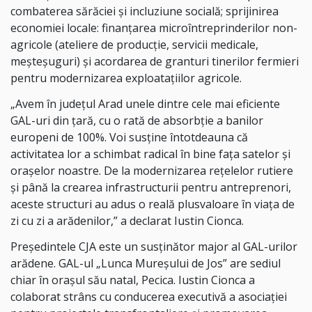
combaterea sărăciei și incluziune socială; sprijinirea
economiei locale: finanțarea microîntreprinderilor non-
agricole (ateliere de producție, servicii medicale,
meșteșuguri) și acordarea de granturi tinerilor fermieri
pentru modernizarea exploatațiilor agricole.
„Avem în județul Arad unele dintre cele mai eficiente
GAL-uri din țară, cu o rată de absorbție a banilor
europeni de 100%. Voi susține întotdeauna că
activitatea lor a schimbat radical în bine fața satelor și
orașelor noastre. De la modernizarea rețelelor rutiere
și până la crearea infrastructurii pentru antreprenori,
aceste structuri au adus o reală plusvaloare în viața de
zi cu zi a arădenilor,” a declarat Iustin Cionca.
Președintele CJA este un susținător major al GAL-urilor
arădene. GAL-ul „Lunca Mureșului de Jos” are sediul
chiar în orașul său natal, Pecica. Iustin Cionca a
colaborat strâns cu conducerea executivă a asociației