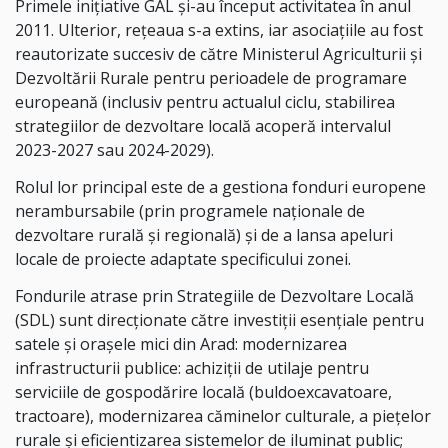
Primele inițiative GAL și-au început activitatea în anul
2011. Ulterior, rețeaua s-a extins, iar asociațiile au fost
reautorizate succesiv de către Ministerul Agriculturii și
Dezvoltării Rurale pentru perioadele de programare
europeană (inclusiv pentru actualul ciclu, stabilirea
strategiilor de dezvoltare locală acoperă intervalul
2023-2027 sau 2024-2029).
Rolul lor principal este de a gestiona fonduri europene
nerambursabile (prin programele naționale de
dezvoltare rurală și regională) și de a lansa apeluri
locale de proiecte adaptate specificului zonei.
Fondurile atrase prin Strategiile de Dezvoltare Locală
(SDL) sunt direcționate către investiții esențiale pentru
satele și orașele mici din Arad: modernizarea
infrastructurii publice: achiziții de utilaje pentru
serviciile de gospodărire locală (buldoexcavatoare,
tractoare), modernizarea căminelor culturale, a piețelor
rurale și eficientizarea sistemelor de iluminat public;