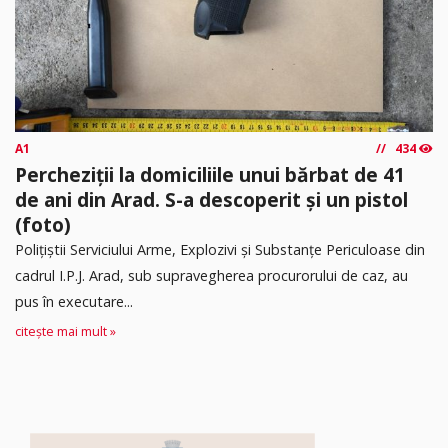
A1
434
Percheziții la domiciliile unui bărbat de 41
de ani din Arad. S-a descoperit și un pistol
(foto)
Polițiștii Serviciului Arme, Explozivi și Substanțe Periculoase din
cadrul I.P.J. Arad, sub supravegherea procurorului de caz, au
pus în executare...
citește mai mult »