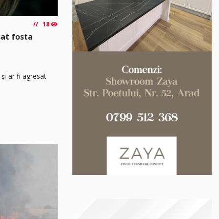
18
sat fosta
și-ar fi agresat