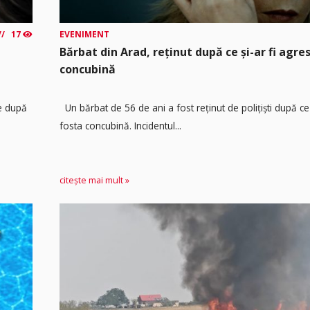
17
EVENIMENT
Bărbat din Arad, reținut după ce și-ar fi agre
concubină
re după
Un bărbat de 56 de ani a fost reținut de polițiști după ce 
fosta concubină. Incidentul...
citește mai mult »