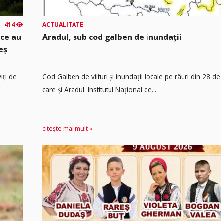
414
ACTUALITATE
 ce au
Aradul, sub cod galben de inundații
eș
iți de
Cod Galben de viituri și inundații locale pe râuri din 28 de
care și Aradul. Institutul Național de...
citește mai mult »