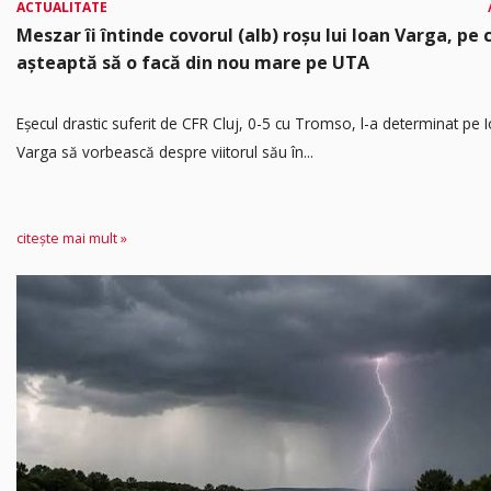
ACTUALITATE
Meszar îi întinde covorul (alb) roșu lui Ioan Varga, pe c
așteaptă să o facă din nou mare pe UTA
Eșecul drastic suferit de CFR Cluj, 0-5 cu Tromso, l-a determinat pe 
Varga să vorbească despre viitorul său în...
citește mai mult »