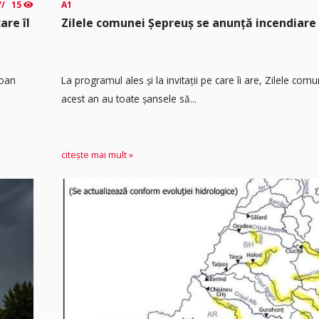
15
A1
are îl
Zilele comunei Șepreuș se anunță incendiare
Ioan
La programul ales și la invitații pe care îi are, Zilele com
acest an au toate șansele să...
citește mai mult »