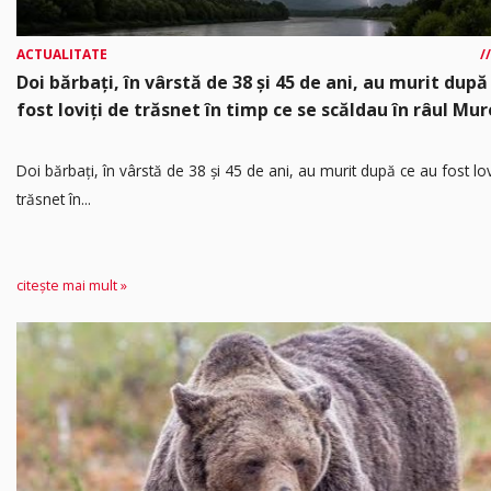
ACTUALITATE
Doi bărbați, în vârstă de 38 și 45 de ani, au murit după
fost loviți de trăsnet în timp ce se scăldau în râul Mur
Doi bărbați, în vârstă de 38 și 45 de ani, au murit după ce au fost lov
trăsnet în...
citește mai mult »