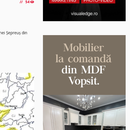
54
unei Șepreuș din