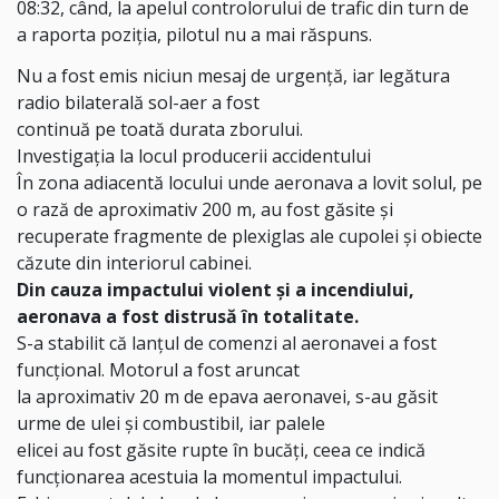
08:32, când, la apelul controlorului de trafic din turn de
a raporta poziția, pilotul nu a mai răspuns.
Nu a fost emis niciun mesaj de urgență, iar legătura
radio bilaterală sol-aer a fost
continuă pe toată durata zborului.
Investigația la locul producerii accidentului
În zona adiacentă locului unde aeronava a lovit solul, pe
o rază de aproximativ 200 m, au fost găsite și
recuperate fragmente de plexiglas ale cupolei și obiecte
căzute din interiorul cabinei.
Din cauza impactului violent și a incendiului,
aeronava a fost distrusă în totalitate.
S-a stabilit că lanțul de comenzi al aeronavei a fost
funcțional. Motorul a fost aruncat
la aproximativ 20 m de epava aeronavei, s-au găsit
urme de ulei și combustibil, iar palele
elicei au fost găsite rupte în bucăți, ceea ce indică
funcționarea acestuia la momentul impactului.