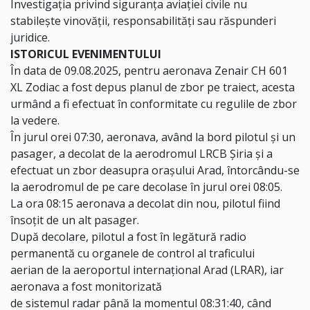
Investigația privind siguranța aviației civile nu
stabilește vinovății, responsabilități sau răspunderi
juridice.
ISTORICUL EVENIMENTULUI
În data de 09.08.2025, pentru aeronava Zenair CH 601
XL Zodiac a fost depus planul de zbor pe traiect, acesta
urmând a fi efectuat în conformitate cu regulile de zbor
la vedere.
În jurul orei 07:30, aeronava, având la bord pilotul și un
pasager, a decolat de la aerodromul LRCB Șiria și a
efectuat un zbor deasupra orașului Arad, întorcându-se
la aerodromul de pe care decolase în jurul orei 08:05.
La ora 08:15 aeronava a decolat din nou, pilotul fiind
însoțit de un alt pasager.
După decolare, pilotul a fost în legătură radio
permanentă cu organele de control al traficului
aerian de la aeroportul internațional Arad (LRAR), iar
aeronava a fost monitorizată
de sistemul radar până la momentul 08:31:40, când