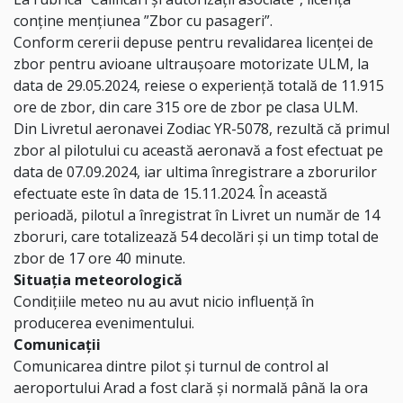
conține mențiunea ”Zbor cu pasageri”.
Conform cererii depuse pentru revalidarea licenței de
zbor pentru avioane ultraușoare motorizate ULM, la
data de 29.05.2024, reiese o experiență totală de 11.915
ore de zbor, din care 315 ore de zbor pe clasa ULM.
Din Livretul aeronavei Zodiac YR-5078, rezultă că primul
zbor al pilotului cu această aeronavă a fost efectuat pe
data de 07.09.2024, iar ultima înregistrare a zborurilor
efectuate este în data de 15.11.2024. În această
perioadă, pilotul a înregistrat în Livret un număr de 14
zboruri, care totalizează 54 decolări și un timp total de
zbor de 17 ore 40 minute.
Situația meteorologică
Condițiile meteo nu au avut nicio influență în
producerea evenimentului.
Comunicații
Comunicarea dintre pilot și turnul de control al
aeroportului Arad a fost clară și normală până la ora