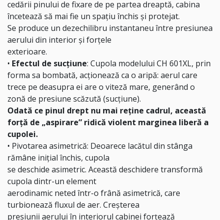
cedării pinului de fixare de pe partea dreaptă, cabina
încetează să mai fie un spațiu închis și protejat.
Se produce un dezechilibru instantaneu între presiunea
aerului din interior și forțele
exterioare.
•
Efectul de sucțiune
: Cupola modelului CH 601XL, prin
forma sa bombată, acționează ca o aripă: aerul care
trece pe deasupra ei are o viteză mare, generând o
zonă de presiune scăzută (sucțiune).
Odată ce pinul drept nu mai reține cadrul, această
forță de „aspirare” ridică violent marginea liberă a
cupolei.
• Pivotarea asimetrică: Deoarece lacătul din stânga
rămâne inițial închis, cupola
se deschide asimetric. Această deschidere transformă
cupola dintr-un element
aerodinamic neted într-o frână asimetrică, care
turbionează fluxul de aer. Creșterea
presiunii aerului în interiorul cabinei forțează