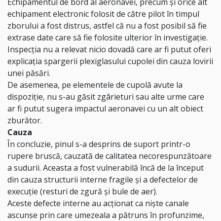
Echipamentul de bord al aeronavei, precum și orice alt
echipament electronic folosit de către pilot în timpul
zborului a fost distrus, astfel că nu a fost posibil să fie
extrase date care să fie folosite ulterior în investigație.
Inspecția nu a relevat nicio dovadă care ar fi putut oferi
explicația spargerii plexiglasului cupolei din cauza lovirii
unei păsări.
De asemenea, pe elementele de cupolă avute la
dispoziție, nu s-au găsit zgârieturi sau alte urme care
ar fi putut sugera impactul aeronavei cu un alt obiect
zburător.
Cauza
În concluzie, pinul s-a desprins de suport printr-o
rupere bruscă, cauzată de calitatea necorespunzătoare
a sudurii. Aceasta a fost vulnerabilă încă de la început
din cauza structurii interne fragile și a defectelor de
execuție (resturi de zgură și bule de aer).
Aceste defecte interne au acționat ca niște canale
ascunse prin care umezeala a pătruns în profunzime,