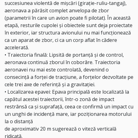
succesiunea violentă de mișcări (girație-ruliu-tangaj),
aeronava a părăsit complet anvelopa de zbor
(parametrii în care un avion poate fi pilotat). În această
etapă, resturile cupolei și obiectele sunt deja proiectate
în exterior, iar structura avionului nu mai funcționează
ca un aparat de zbor, ci ca un corp aflat în cădere
accelerată.
• Traiectoria finală: Lipsită de portanță și de control,
aeronava continuă zborul în coborâre. Traiectoria
aeronavei nu mai este controlată, devenind o
consecință a forței de tracțiune, a forțelor dezvoltate pe
cele trei axe de referință și a gravitației.
• Localizarea epavei: Epava principală este localizată la
capătul acestei traiectorii, într-o zonă de impact
restrânsă ca și suprafață, ceea ce confirmă un impact cu
un unghi de incidență mare, iar poziționarea motorului
la o distanță
de aproximativ 20 m sugerează o viteză verticală
ridicată.