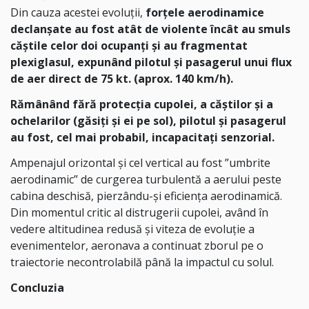
Din cauza acestei evoluții,
forțele aerodinamice
declanșate au fost atât de violente încât au smuls
căștile celor doi ocupanți și au fragmentat
plexiglasul, expunând pilotul și pasagerul unui flux
de aer direct de 75 kt. (aprox. 140 km/h).
Rămânând fără protecția cupolei, a căștilor și a
ochelarilor (găsiți și ei pe sol), pilotul și pasagerul
au fost, cel mai probabil, incapacitați senzorial.
Ampenajul orizontal și cel vertical au fost ”umbrite
aerodinamic” de curgerea turbulentă a aerului peste
cabina deschisă, pierzându-și eficiența aerodinamică.
Din momentul critic al distrugerii cupolei, având în
vedere altitudinea redusă și viteza de evoluție a
evenimentelor, aeronava a continuat zborul pe o
traiectorie necontrolabilă până la impactul cu solul.
Concluzia