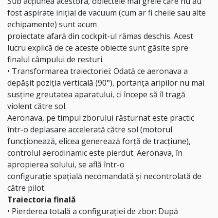
Sub acțiunea acestora, obiectele mai grele care nu au
fost aspirate inițial de vacuum (cum ar fi cheile sau alte
echipamente) sunt acum
proiectate afară din cockpit-ul rămas deschis. Acest
lucru explică de ce aceste obiecte sunt găsite spre
finalul câmpului de resturi.
• Transformarea traiectoriei: Odată ce aeronava a
depășit poziția verticală (90°), portanța aripilor nu mai
susține greutatea aparatului, ci începe să îl tragă
violent către sol.
Aeronava, pe timpul zborului răsturnat este practic
într-o deplasare accelerată către sol (motorul
funcționează, elicea generează forță de tracțiune),
controlul aerodinamic este pierdut. Aeronava, în
apropierea solului, se află într-o
configurație spațială necomandată și necontrolată de
către pilot.
Traiectoria finală
• Pierderea totală a configurației de zbor: După