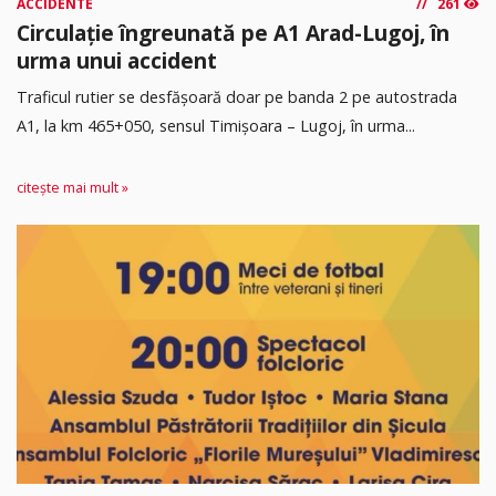
ACCIDENTE
261
Circulație îngreunată pe A1 Arad-Lugoj, în
urma unui accident
Traficul rutier se desfășoară doar pe banda 2 pe autostrada
A1, la km 465+050, sensul Timişoara – Lugoj, în urma...
citește mai mult »