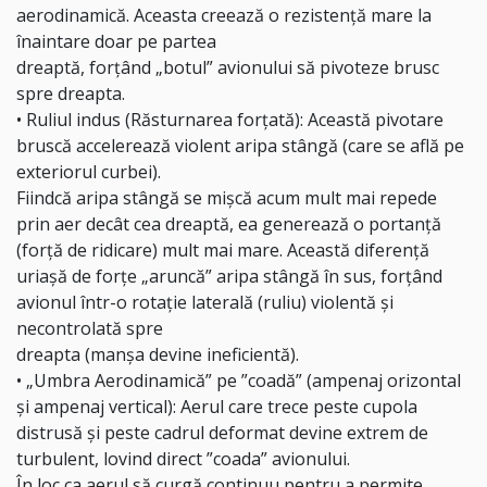
aerodinamică. Aceasta creează o rezistență mare la
înaintare doar pe partea
dreaptă, forțând „botul” avionului să pivoteze brusc
spre dreapta.
• Ruliul indus (Răsturnarea forțată): Această pivotare
bruscă accelerează violent aripa stângă (care se află pe
exteriorul curbei).
Fiindcă aripa stângă se mișcă acum mult mai repede
prin aer decât cea dreaptă, ea generează o portanță
(forță de ridicare) mult mai mare. Această diferență
uriașă de forțe „aruncă” aripa stângă în sus, forțând
avionul într-o rotație laterală (ruliu) violentă și
necontrolată spre
dreapta (manșa devine ineficientă).
• „Umbra Aerodinamică” pe ”coadă” (ampenaj orizontal
și ampenaj vertical): Aerul care trece peste cupola
distrusă și peste cadrul deformat devine extrem de
turbulent, lovind direct ”coada” avionului.
În loc ca aerul să curgă continuu pentru a permite