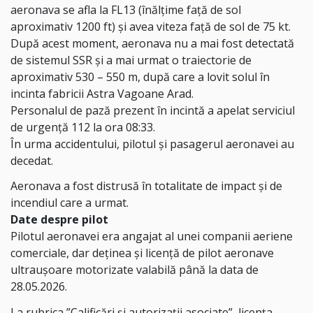
aeronava se afla la FL13 (înălțime față de sol
aproximativ 1200 ft) și avea viteza față de sol de 75 kt.
După acest moment, aeronava nu a mai fost detectată
de sistemul SSR și a mai urmat o traiectorie de
aproximativ 530 – 550 m, după care a lovit solul în
incinta fabricii Astra Vagoane Arad.
Personalul de pază prezent în incintă a apelat serviciul
de urgență 112 la ora 08:33.
În urma accidentului, pilotul și pasagerul aeronavei au
decedat.
Aeronava a fost distrusă în totalitate de impact și de
incendiul care a urmat.
Date despre pilot
Pilotul aeronavei era angajat al unei companii aeriene
comerciale, dar deținea și licență de pilot aeronave
ultraușoare motorizate valabilă până la data de
28.05.2026.
La rubrica ”Calificări și autorizații asociate”, licența