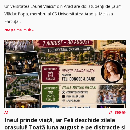
Universitatea „Aurel Vlaicu” din Arad are doi studenți de „aur”.
Vlăduț Popa, membru al CS Universitatea Arad și Melissa
Fărcuța...
citește mai mult »
A1
360
Ineul prinde viață, iar Feli deschide zilele
orașului! Toată luna august e pe distracție și