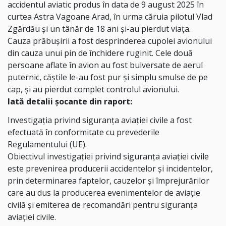
accidentul aviatic produs în data de 9 august 2025 în
curtea Astra Vagoane Arad, în urma căruia pilotul Vlad
Zgărdău și un tânăr de 18 ani și-au pierdut viața.
Cauza prăbușirii a fost desprinderea cupolei avionului
din cauza unui pin de închidere ruginit. Cele două
persoane aflate în avion au fost bulversate de aerul
puternic, căștile le-au fost pur și simplu smulse de pe
cap, și au pierdut complet controlul avionului.
Iată detalii șocante din raport:
Investigația privind siguranța aviației civile a fost
efectuată în conformitate cu prevederile
Regulamentului (UE).
Obiectivul investigației privind siguranța aviației civile
este prevenirea producerii accidentelor și incidentelor,
prin determinarea faptelor, cauzelor și împrejurărilor
care au dus la producerea evenimentelor de aviație
civilă și emiterea de recomandări pentru siguranța
aviației civile.