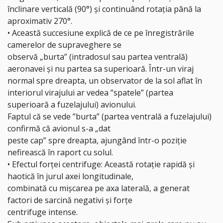
înclinare verticală (90°) și continuând rotația până la
aproximativ 270°.
• Această succesiune explică de ce pe înregistrările
camerelor de supraveghere se
observă „burta” (intradosul sau partea ventrală)
aeronavei și nu partea sa superioară. Într-un viraj
normal spre dreapta, un observator de la sol aflat în
interiorul virajului ar vedea ”spatele” (partea
superioară a fuzelajului) avionului.
Faptul că se vede ”burta” (partea ventrală a fuzelajului)
confirmă că avionul s-a „dat
peste cap” spre dreapta, ajungând într-o poziție
nefirească în raport cu solul.
• Efectul forței centrifuge: Această rotație rapidă și
haotică în jurul axei longitudinale,
combinată cu mișcarea pe axa laterală, a generat
factori de sarcină negativi și forțe
centrifuge intense.