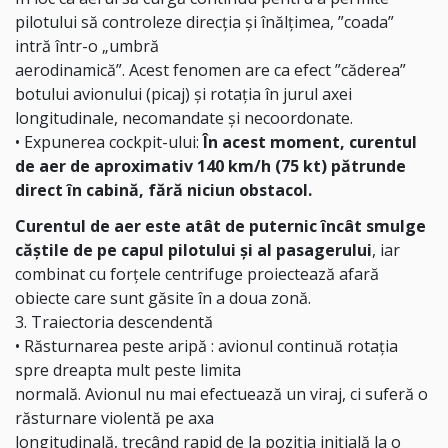
pilotului să controleze direcția și înălțimea, ”coada”
intră într-o „umbră
aerodinamică”. Acest fenomen are ca efect ”căderea”
botului avionului (picaj) și rotația în jurul axei
longitudinale, necomandate și necoordonate.
• Expunerea cockpit-ului:
În acest moment, curentul
de aer de aproximativ 140 km/h (75 kt) pătrunde
direct în cabină, fără niciun obstacol.
Curentul de aer este atât de puternic încât smulge
căștile de pe capul pilotului și al pasagerului
, iar
combinat cu forțele centrifuge proiectează afară
obiecte care sunt găsite în a doua zonă.
3. Traiectoria descendentă
• Răsturnarea peste aripă : avionul continuă rotația
spre dreapta mult peste limita
normală. Avionul nu mai efectuează un viraj, ci suferă o
răsturnare violentă pe axa
longitudinală, trecând rapid de la poziția inițială la o