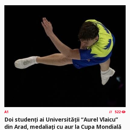
A1
522
Doi studenți ai Universității “Aurel Vlaicu”
din Arad, medaliați cu aur la Cupa Mondială