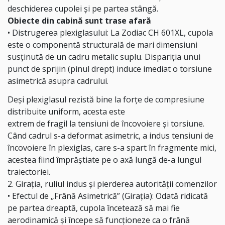
deschiderea cupolei și pe partea stângă.
Obiecte din cabină sunt trase afară
• Distrugerea plexiglasului: La Zodiac CH 601XL, cupola
este o componentă structurală de mari dimensiuni
susținută de un cadru metalic suplu. Dispariția unui
punct de sprijin (pinul drept) induce imediat o torsiune
asimetrică asupra cadrului.
Deși plexiglasul rezistă bine la forțe de compresiune
distribuite uniform, acesta este
extrem de fragil la tensiuni de încovoiere și torsiune.
Când cadrul s-a deformat asimetric, a indus tensiuni de
încovoiere în plexiglas, care s-a spart în fragmente mici,
acestea fiind împrăștiate pe o axă lungă de-a lungul
traiectoriei.
2. Girația, ruliul indus și pierderea autorității comenzilor
• Efectul de „Frână Asimetrică” (Girația): Odată ridicată
pe partea dreaptă, cupola încetează să mai fie
aerodinamică și începe să funcționeze ca o frână