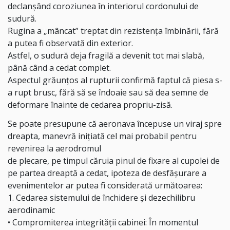
declanșând coroziunea în interiorul cordonului de
sudură.
Rugina a „mâncat” treptat din rezistența îmbinării, fără
a putea fi observată din exterior.
Astfel, o sudură deja fragilă a devenit tot mai slabă,
până când a cedat complet.
Aspectul grăunțos al rupturii confirmă faptul că piesa s-
a rupt brusc, fără să se îndoaie sau să dea semne de
deformare înainte de cedarea propriu-zisă.
Se poate presupune că aeronava începuse un viraj spre
dreapta, manevră inițiată cel mai probabil pentru
revenirea la aerodromul
de plecare, pe timpul căruia pinul de fixare al cupolei de
pe partea dreaptă a cedat, ipoteza de desfășurare a
evenimentelor ar putea fi considerată următoarea:
1. Cedarea sistemului de închidere și dezechilibru
aerodinamic
• Compromiterea integrității cabinei: În momentul