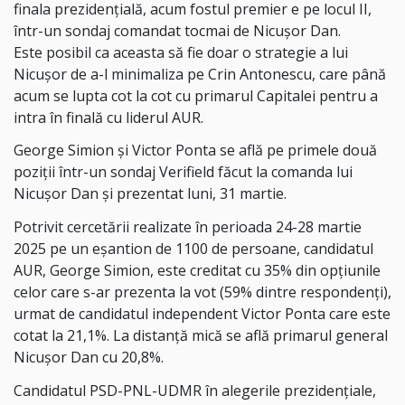
finala prezidențială, acum fostul premier e pe locul II,
într-un sondaj comandat tocmai de Nicușor Dan.
Este posibil ca aceasta să fie doar o strategie a lui
Nicușor de a-l minimaliza pe Crin Antonescu, care până
acum se lupta cot la cot cu primarul Capitalei pentru a
intra în finală cu liderul AUR.
George Simion și Victor Ponta se află pe primele două
poziții într-un sondaj Verifield făcut la comanda lui
Nicușor Dan și prezentat luni, 31 martie.
Potrivit cercetării realizate în perioada 24-28 martie
2025 pe un eșantion de 1100 de persoane, candidatul
AUR, George Simion, este creditat cu 35% din opțiunile
celor care s-ar prezenta la vot (59% dintre respondenți),
urmat de candidatul independent Victor Ponta care este
cotat la 21,1%. La distanță mică se află primarul general
Nicușor Dan cu 20,8%.
Candidatul PSD-PNL-UDMR în alegerile prezidențiale,