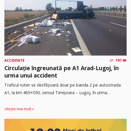
ACCIDENTE
197
Circulație îngreunată pe A1 Arad-Lugoj, în
urma unui accident
Traficul rutier se desfășoară doar pe banda 2 pe autostrada
A1, la km 465+050, sensul Timişoara – Lugoj, în urma...
citește mai mult »