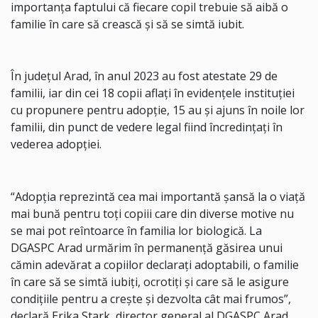
importanţa faptului că fiecare copil trebuie să aibă o
familie în care să crească şi să se simtă iubit.
În județul Arad, în anul 2023 au fost atestate 29 de
familii, iar din cei 18 copii aflați în evidențele instituției
cu propunere pentru adopție, 15 au și ajuns în noile lor
familii, din punct de vedere legal fiind încredinţaţi în
vederea adopţiei.
“Adopţia reprezintă cea mai importantă şansă la o viaţă
mai bună pentru toţi copiii care din diverse motive nu
se mai pot reîntoarce în familia lor biologică. La
DGASPC Arad urmărim în permanență găsirea unui
cămin adevărat a copiilor declaraţi adoptabili, o familie
în care să se simtă iubiți, ocrotiți și care să le asigure
condițiile pentru a crește și dezvolta cât mai frumos”,
declară Erika Stark, director general al DGASPC Arad.