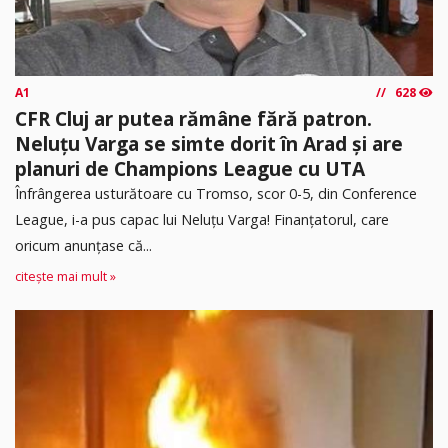
A1
628
CFR Cluj ar putea rămâne fără patron.
Neluțu Varga se simte dorit în Arad și are
planuri de Champions League cu UTA
Înfrângerea usturătoare cu Tromso, scor 0-5, din Conference
League, i-a pus capac lui Neluțu Varga! Finanțatorul, care
oricum anunțase că...
citește mai mult »