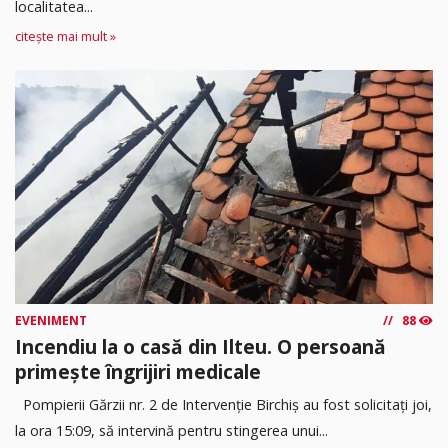
localitatea...
citește mai mult »
EVENIMENT
88
Incendiu la o casă din Ilteu. O persoană
primește îngrijiri medicale
Pompierii Gărzii nr. 2 de Intervenție Birchiș au fost solicitați joi,
la ora 15:09, să intervină pentru stingerea unui...