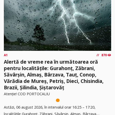
A1
870
Alertă de vreme rea în următoarea oră
pentru localitățile: Gurahonț, Zăbrani,
Săvârșin, Almaș, Bârzava, Tauț, Conop,
Vărădia de Mureș, Petriș, Dieci, Chisindia,
Brazii, Șilindia, Șiștarovăț
Atenție! COD PORTOCALIU
Astăzi, 06 august 2026, în intervalul orar 16:25 – 17:20,
localitățile Gurahonț, Zăbrani, Săvârșin, Almaș, Bârzava,...