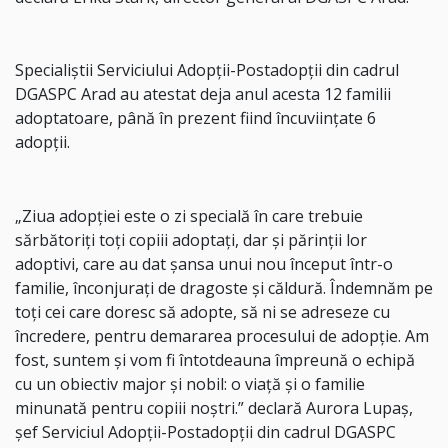
Specialiștii Serviciului Adopții-Postadopții din cadrul
DGASPC Arad au atestat deja anul acesta 12 familii
adoptatoare, până în prezent fiind încuviințate 6
adopții.
„Ziua adopției este o zi specială în care trebuie
sărbătoriți toți copiii adoptați, dar și părinții lor
adoptivi, care au dat șansa unui nou început într-o
familie, înconjurați de dragoste și căldură. Îndemnăm pe
toți cei care doresc să adopte, să ni se adreseze cu
încredere, pentru demararea procesului de adopție. Am
fost, suntem și vom fi întotdeauna împreună o echipă
cu un obiectiv major și nobil: o viață și o familie
minunată pentru copiii noștri.” declară Aurora Lupaș,
șef Serviciul Adopții-Postadopții din cadrul DGASPC