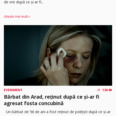
de ore după ce și-ar fi...
citește mai mult »
EVENIMENT
136
Bărbat din Arad, reținut după ce și-ar fi
agresat fosta concubină
Un bărbat de 56 de ani a fost reținut de polițiști după ce și-ar