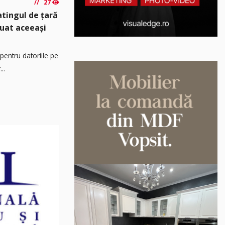
27
atingul de țară
luat aceeași
pentru datoriile pe
..