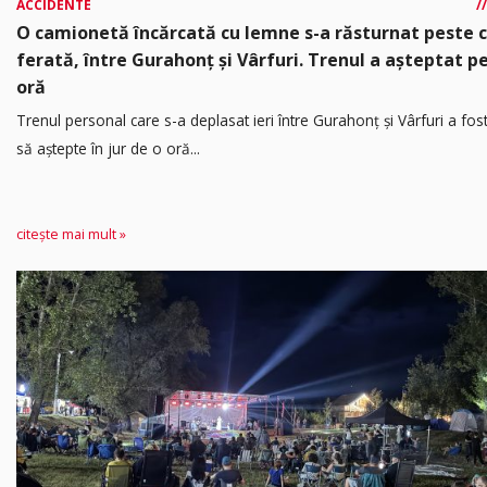
ACCIDENTE
O camionetă încărcată cu lemne s-a răsturnat peste 
ferată, între Gurahonț și Vârfuri. Trenul a așteptat p
oră
Trenul personal care s-a deplasat ieri între Gurahonț și Vârfuri a fos
să aștepte în jur de o oră...
citește mai mult »