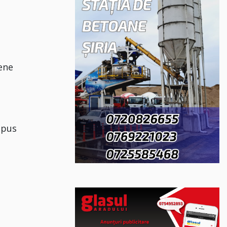
ene
spus