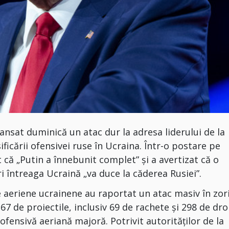
nsat duminică un atac dur la adresa liderului de la
ficării ofensivei ruse în Ucraina. Într-o postare pe
 că „Putin a înnebunit complet” și a avertizat că o
i întreaga Ucraină „va duce la căderea Rusiei”.
e aeriene ucrainene au raportat un atac masiv în zori
367 de proiectile, inclusiv 69 de rachete și 298 de dro
 ofensivă aeriană majoră. Potrivit autorităților de la