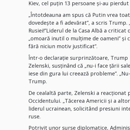
Kiev, cel puțin 13 persoane și-au pierdut 
„Întotdeauna am spus că Putin vrea toată
dovedește a fi adevărat”, a scris Trump. 
Rusiei!”Liderul de la Casa Albă a criticat
„omoară inutil o mulțime de oameni” și 
fără niciun motiv justificat”.
Într-o declarație surprinzătoare, Trump l
Zelenski, susținând că „nu-i face țării sal
iese din gura lui creează probleme”. „Nu-
Trump.
De cealaltă parte, Zelenski a reacționat
Occidentului. „Tăcerea Americii și a altor
liderul ucrainean, solicitând presiuni in
ruse.
Potrivit unor surse diplomatice, Administ