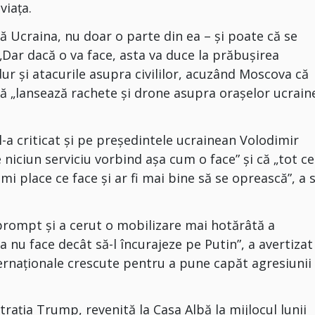
viața.
 Ucraina, nu doar o parte din ea – și poate că se
„Dar dacă o va face, asta va duce la prăbușirea
 dur și atacurile asupra civililor, acuzând Moscova că
că „lansează rachete și drone asupra orașelor ucrain
-a criticat și pe președintele ucrainean Volodimir
e niciun serviciu vorbind așa cum o face” și că „tot ce
mi place ce face și ar fi mai bine să se oprească”, a 
 prompt și a cerut o mobilizare mai hotărâtă a
a nu face decât să-l încurajeze pe Putin”, a avertizat
ternaționale crescute pentru a pune capăt agresiunii
rația Trump, revenită la Casa Albă la mijlocul lunii