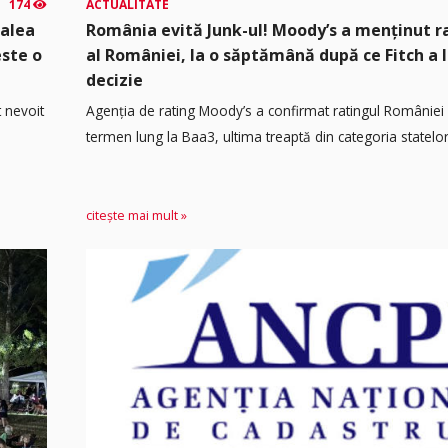
174
ACTUALITATE
calea
România evită Junk-ul! Moody’s a menținut r
este o
al României, la o săptămână după ce Fitch a 
decizie
t nevoit
Agenția de rating Moody’s a confirmat ratingul României 
termen lung la Baa3, ultima treaptă din categoria statelor.
citește mai mult »