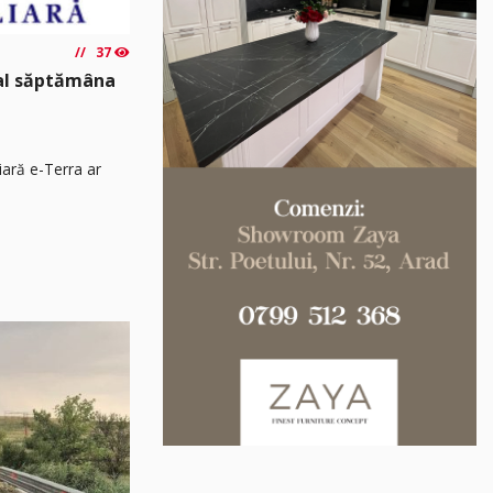
37
nal săptămâna
iară e-Terra ar