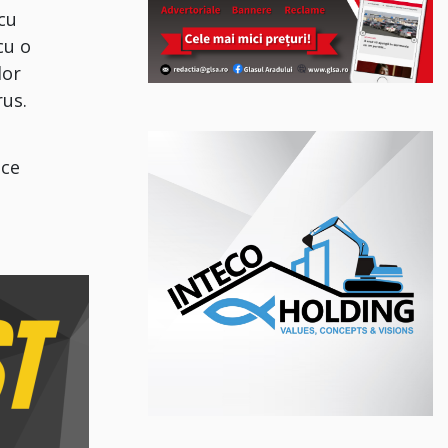
 cu
cu o
lor
rus.
ice