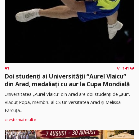
A1
141
Doi studenți ai Universității “Aurel Vlaicu”
din Arad, medaliați cu aur la Cupa Mondială
Universitatea „Aurel Vlaicu” din Arad are doi studenți de „aur”.
Vlăduț Popa, membru al CS Universitatea Arad și Melissa
Fărcuța...
citește mai mult »