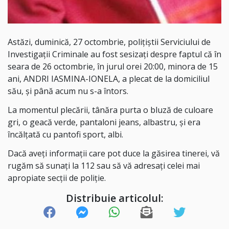
Astăzi, duminică, 27 octombrie, polițiștii Serviciului de
Investigații Criminale au fost sesizați despre faptul că în
seara de 26 octombrie, în jurul orei 20:00, minora de 15
ani, ANDRI IASMINA-IONELA, a plecat de la domiciliul
său, și până acum nu s-a întors.
La momentul plecării, tânăra purta o bluză de culoare
gri, o geacă verde, pantaloni jeans, albastru, și era
încălțată cu pantofi sport, albi.
Dacă aveți informații care pot duce la găsirea tinerei, vă
rugăm să sunați la 112 sau să vă adresați celei mai
apropiate secții de poliție.
Distribuie articolul: