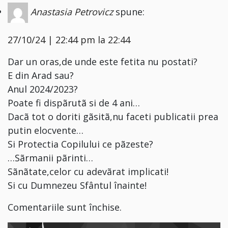
Anastasia Petrovicz
spune:
27/10/24 | 22:44 pm la 22:44
Dar un oras,de unde este fetita nu postati?
E din Arad sau?
Anul 2024/2023?
Poate fi dispãrutã si de 4 ani…
Dacã tot o doriti gãsitã,nu faceti publicatii prea
putin elocvente…
Si Protectia Copilului ce pãzeste?
…Sãrmanii pãrinti…
Sãnãtate,celor cu adevãrat implicati!
Si cu Dumnezeu Sfântul înainte!
Comentariile sunt închise.