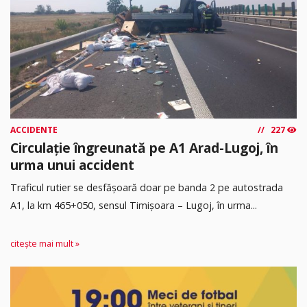
ACCIDENTE
227
Circulație îngreunată pe A1 Arad-Lugoj, în
urma unui accident
Traficul rutier se desfășoară doar pe banda 2 pe autostrada
A1, la km 465+050, sensul Timişoara – Lugoj, în urma...
citește mai mult »