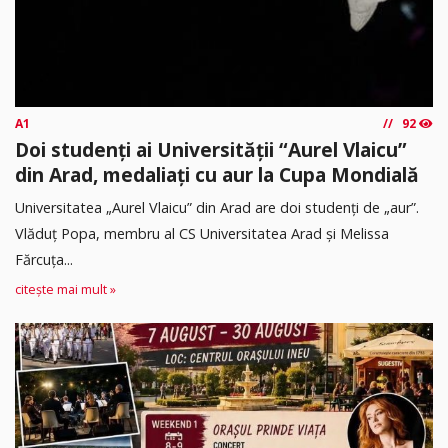
A1
92
Doi studenți ai Universității “Aurel Vlaicu”
din Arad, medaliați cu aur la Cupa Mondială
Universitatea „Aurel Vlaicu” din Arad are doi studenți de „aur”.
Vlăduț Popa, membru al CS Universitatea Arad și Melissa
Fărcuța...
citește mai mult »