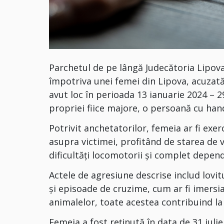
Parchetul de pe lângă Judecătoria Lipova
împotriva unei femei din Lipova, acuzată 
avut loc în perioada 13 ianuarie 2024 – 29
propriei fiice majore, o persoană cu han
Potrivit anchetatorilor, femeia ar fi exer
asupra victimei, profitând de starea de v
dificultăți locomotorii și complet depen
Actele de agresiune descrise includ lovitu
și episoade de cruzime, cum ar fi imersia
animalelor, toate acestea contribuind la
Femeia a fost reținută în data de 31 iulie