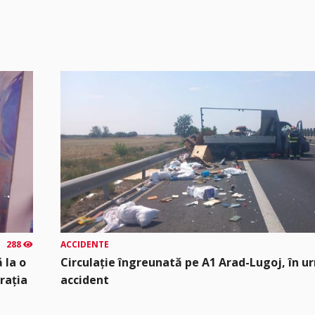
288
ACCIDENTE
 la o
Circulație îngreunată pe A1 Arad-Lugoj, în u
rația
accident