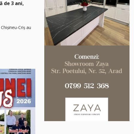
ță de 3 ani,
 Chișineu-Criș au