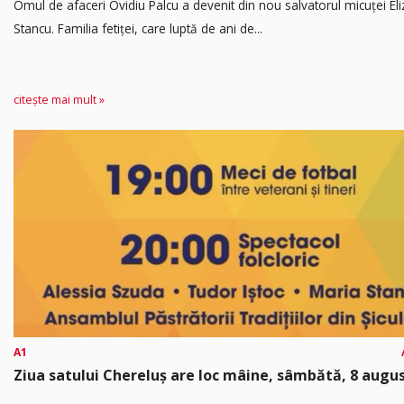
Omul de afaceri Ovidiu Palcu a devenit din nou salvatorul micuței Eli
Stancu. Familia fetiței, care luptă de ani de...
citește mai mult »
A1
Ziua satului Chereluș are loc mâine, sâmbătă, 8 augu