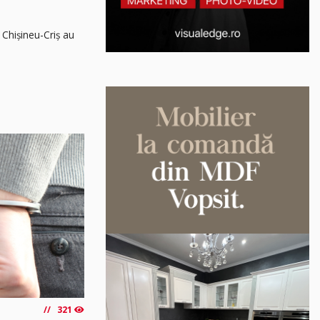
 Chișineu-Criș au
321