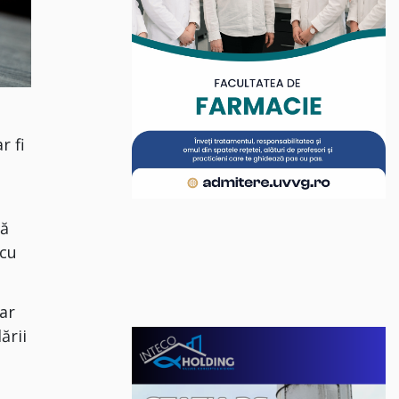
r fi
lă
 cu
dar
ării