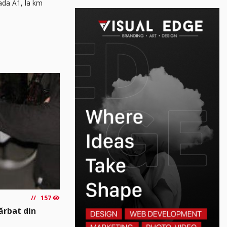
rada A1, la km
157
Bărbat din