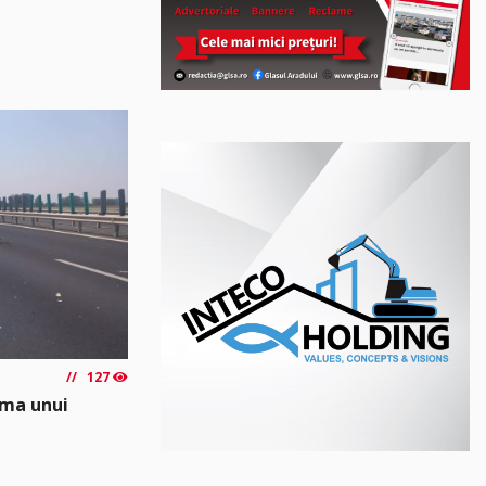
127
rma unui