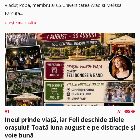
Vlăduț Popa, membru al CS Universitatea Arad și Melissa
Fărcuța...
citește mai mult »
A1
405
Ineul prinde viață, iar Feli deschide zilele
orașului! Toată luna august e pe distracție și
voie bună