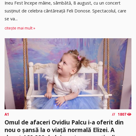
Ineu Fest începe mâine, sâmbătă, 8 august, cu un concert
susținut de celebra cântăreață Feli Donose. Spectacolul, care
se va...
citește mai mult »
A1
1807
Omul de afaceri Ovidiu Palcu i-a oferit din
nou o șansă la o viață normală Elizei. A