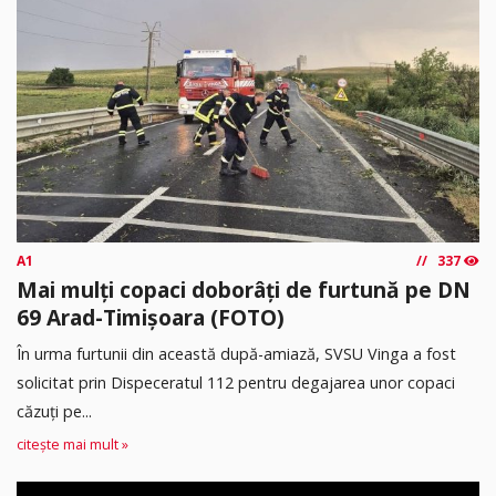
A1
337
Mai mulți copaci doborâți de furtună pe DN
69 Arad-Timișoara (FOTO)
În urma furtunii din această după-amiază, SVSU Vinga a fost
solicitat prin Dispeceratul 112 pentru degajarea unor copaci
căzuți pe...
citește mai mult »