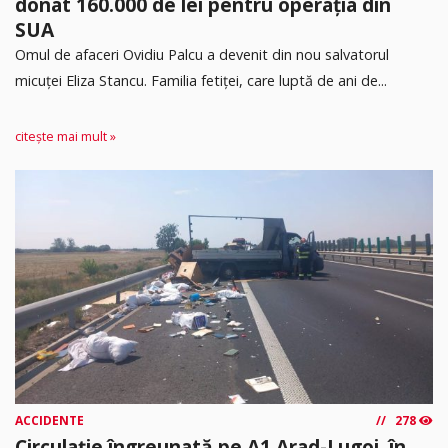
donat 160.000 de lei pentru operația din
SUA
Omul de afaceri Ovidiu Palcu a devenit din nou salvatorul
micuței Eliza Stancu. Familia fetiței, care luptă de ani de...
citește mai mult »
ACCIDENTE
278
Circulație îngreunată pe A1 Arad-Lugoj, în