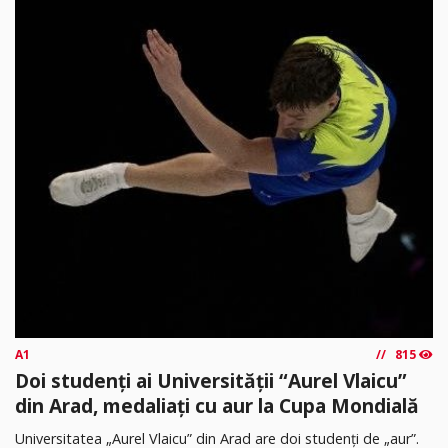
A1
815
Doi studenți ai Universității “Aurel Vlaicu”
din Arad, medaliați cu aur la Cupa Mondială
Universitatea „Aurel Vlaicu” din Arad are doi studenți de „aur”.