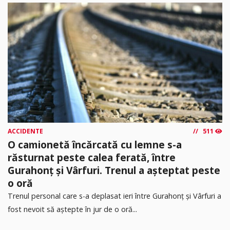
ACCIDENTE
511
O camionetă încărcată cu lemne s-a
răsturnat peste calea ferată, între
Gurahonț și Vârfuri. Trenul a așteptat peste
o oră
Trenul personal care s-a deplasat ieri între Gurahonț și Vârfuri a
fost nevoit să aștepte în jur de o oră...