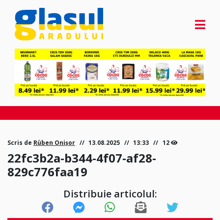
Scris de
Rüben Onișor
13.08.2025
13:33
12
22fc3b2a-b344-4f07-af28-
829c776faa19
Distribuie articolul: