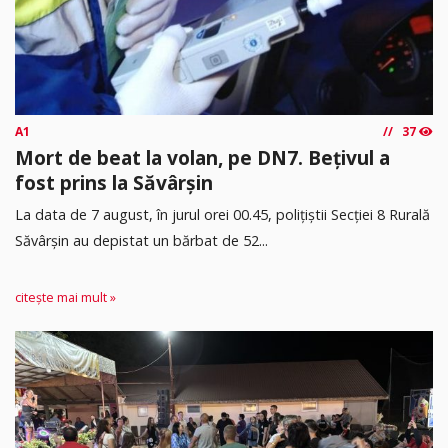
A1
37
Mort de beat la volan, pe DN7. Bețivul a
fost prins la Săvârșin
​La data de 7 august, în jurul orei 00.45, polițiștii Secției 8 Rurală
Săvârșin au depistat un bărbat de 52...
citește mai mult »