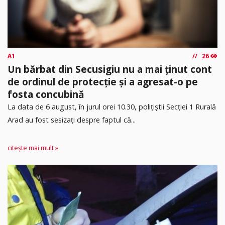
A1
26
Un bărbat din Secusigiu nu a mai ținut cont
de ordinul de protecție și a agresat-o pe
fosta concubină
​La data de 6 august, în jurul orei 10.30, polițiștii Secției 1 Rurală
Arad au fost sesizați despre faptul că...
citește mai mult »