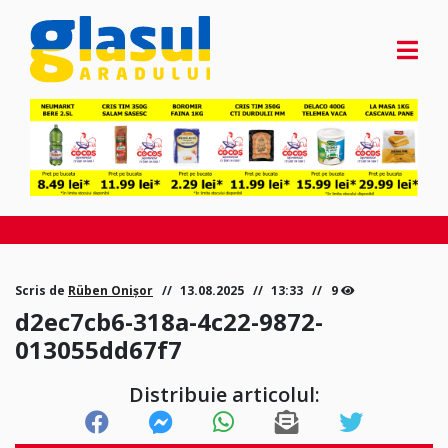
Scris de
Rüben Onișor
13.08.2025
13:33
9
d2ec7cb6-318a-4c22-9872-
013055dd67f7
Distribuie articolul: