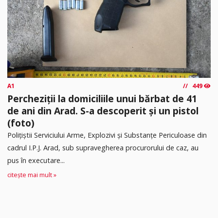
A1
449
Percheziții la domiciliile unui bărbat de 41
de ani din Arad. S-a descoperit și un pistol
(foto)
Polițiștii Serviciului Arme, Explozivi și Substanțe Periculoase din
cadrul I.P.J. Arad, sub supravegherea procurorului de caz, au
pus în executare...
citește mai mult »