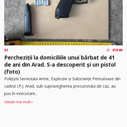
A1
418
Percheziții la domiciliile unui bărbat de 41
de ani din Arad. S-a descoperit și un pistol
(foto)
Polițiștii Serviciului Arme, Explozivi și Substanțe Periculoase din
cadrul I.P.J. Arad, sub supravegherea procurorului de caz, au
pus în executare...
citește mai mult »