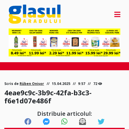
Scris de
Rüben Onișor
15.04.2025
9:57
72
4eae9c9c-3b9c-42fa-b3c3-
f6e1d07e486f
Distribuie articolul: