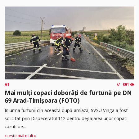
A1
391
Mai mulți copaci doborâți de furtună pe DN
69 Arad-Timișoara (FOTO)
În urma furtunii din această după-amiază, SVSU Vinga a fost
solicitat prin Dispeceratul 112 pentru degajarea unor copaci
căzuți pe...
citește mai mult »