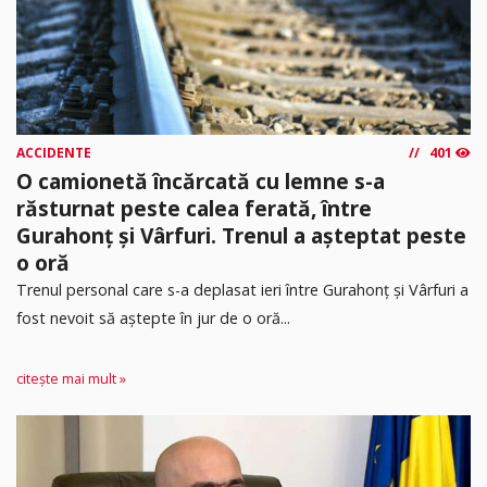
ACCIDENTE
401
O camionetă încărcată cu lemne s-a
răsturnat peste calea ferată, între
Gurahonț și Vârfuri. Trenul a așteptat peste
o oră
Trenul personal care s-a deplasat ieri între Gurahonț și Vârfuri a
fost nevoit să aștepte în jur de o oră...
citește mai mult »