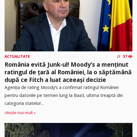
ACTUALITATE
57
România evită Junk-ul! Moody’s a menținut
ratingul de țară al României, la o săptămână
după ce Fitch a luat aceeași decizie
Agenția de rating Moody’s a confirmat ratingul României
pentru datoriile pe termen lung la Baa3, ultima treaptă din
categoria statelor...
citește mai mult »