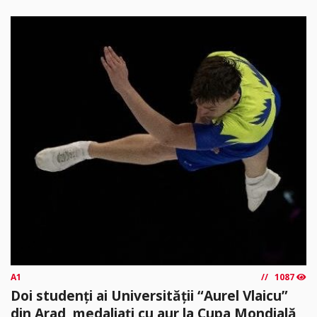
A1
1087
Doi studenți ai Universității “Aurel Vlaicu”
din Arad, medaliați cu aur la Cupa Mondială