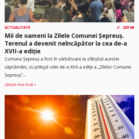
ACTUALITATE
280
Mii de oameni la Zilele Comunei Șepreuș.
Terenul a devenit neîncăpător la cea de-a
XVII-a ediție
Comuna Șepreuș a fost în sărbătoare la sfârșitul acestei
săptămâni, cu prilejul celei de-a XVII-a ediții a „Zilelor Comunei
Șepreuș”....
citește mai mult »