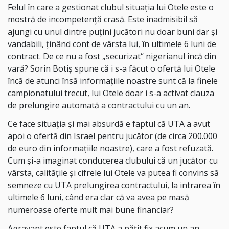
Felul în care a gestionat clubul situația lui Otele este o
mostră de incompetență crasă. Este inadmisibil să
ajungi cu unul dintre puțini jucători nu doar buni dar și
vandabili, ținând cont de vârsta lui, în ultimele 6 luni de
contract. De ce nu a fost „securizat“ nigerianul încă din
vară? Sorin Botiș spune că i s-a făcut o ofertă lui Otele
încă de atunci însă informațiile noastre sunt că la finele
campionatului trecut, lui Otele doar i s-a activat clauza
de prelungire automată a contractului cu un an.
Ce face situația și mai absurdă e faptul că UTA a avut
apoi o ofertă din Israel pentru jucător (de circa 200.000
de euro din informațiile noastre), care a fost refuzată.
Cum și-a imaginat conducerea clubului că un jucător cu
vârsta, calitățile și cifrele lui Otele va putea fi convins să
semneze cu UTA prelungirea contractului, la intrarea în
ultimele 6 luni, când era clar că va avea pe masă
numeroase oferte mult mai bune financiar?
Agravant este faptul că UTA a pățit fix acum un an