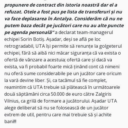
propunere de contract din istoria noastră dar el a
refuzat. Otele a fost pus pe lista de transferuri și nu
va face deplasarea în Antalya. Considerăm că nu ne
putem baza decât pe jucători care nu au alte puncte
pe agenda personală“
a declarat team-managerul
echipei Sorin Botiș. Așadar, deși se află pe loc
retrogradabil, UTA își permite să renunțe la golgeterul
echipei, fără să aibă nici măcar siguranța că va exista o
ofertă de vânzare a acestuia; ofertă care și dacă va
exista, va fi probabil foarte mică ținând cont că nimeni
nu oferă sume considerabile pe un jucător care oricum
la vară devine liber. Și, ca tacâmul să fie complet,
reamintim că UTA trebuie să plătească în următoarele
două săptămâni circa 50.000 de euro către Zalgiris
Vilnius, ca grilă de formare a jucătorului. Așadar UTA
alege deliberat să nu se folosească de un jucător
extrem de util, pentru care mai trebuie să și achite
bani!!!