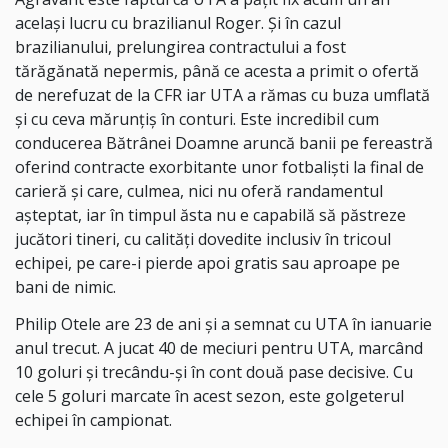
același lucru cu brazilianul Roger. Și în cazul
brazilianului, prelungirea contractului a fost
tărăgănată nepermis, până ce acesta a primit o ofertă
de nerefuzat de la CFR iar UTA a rămas cu buza umflată
și cu ceva mărunțiș în conturi. Este incredibil cum
conducerea Bătrânei Doamne aruncă banii pe fereastră
oferind contracte exorbitante unor fotbaliști la final de
carieră și care, culmea, nici nu oferă randamentul
așteptat, iar în timpul ăsta nu e capabilă să păstreze
jucători tineri, cu calități dovedite inclusiv în tricoul
echipei, pe care-i pierde apoi gratis sau aproape pe
bani de nimic.
Philip Otele are 23 de ani și a semnat cu UTA în ianuarie
anul trecut. A jucat 40 de meciuri pentru UTA, marcând
10 goluri și trecându-și în cont două pase decisive. Cu
cele 5 goluri marcate în acest sezon, este golgeterul
echipei în campionat.