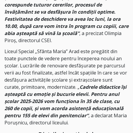
corespunde tuturor cererilor, procesul de
învățământ se va desfășura în condiții optime.
Festivitatea de deschidere va avea loc luni, la ora
10.00, după care vom intra în program cu copiii, care
abia așteaptă să vină la școală”
, a precizat Olimpia
Piroș, directorul CSEI.
Liceul Special „Sfânta Maria” Arad este pregătit din
toate punctele de vedere pentru începerea noului an
școlar. Lucrările de renovare desfășurate pe parcursul
verii au fost finalizate, astfel încât spațiile în care se vor
desfășura activitățile școlare și extrașcolare sunt
curate, primitoare, modernizate. „
Cadrele didactice își
așteaptă cu emoție și bucurie elevii. Pentru anul
școlar 2025-2026 vom funcționa în 35 de clase, cu
260 de copii, și vom acorda asistență educațională
pentru 155 de elevi din penitenciar”
, a declarat Maria
Porușnicu, directorul liceului.