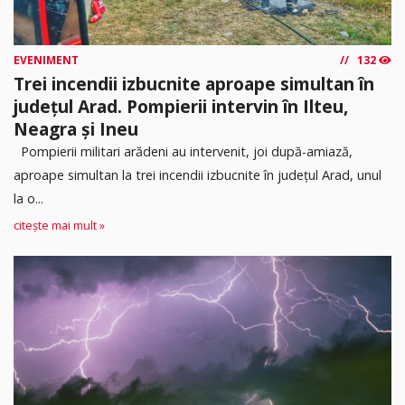
EVENIMENT
132
Trei incendii izbucnite aproape simultan în
județul Arad. Pompierii intervin în Ilteu,
Neagra și Ineu
Pompierii militari arădeni au intervenit, joi după-amiază,
aproape simultan la trei incendii izbucnite în județul Arad, unul
la o...
citește mai mult »