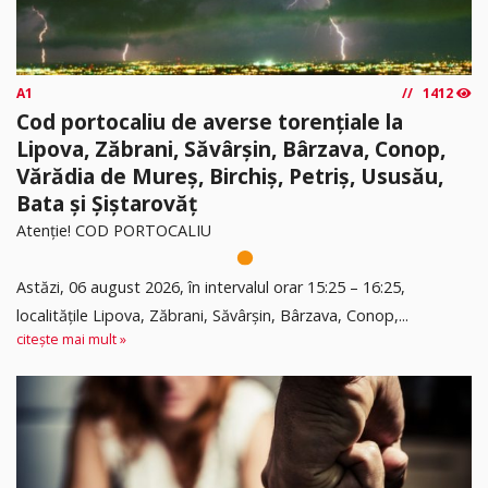
A1
1412
Cod portocaliu de averse torențiale la
Lipova, Zăbrani, Săvârșin, Bârzava, Conop,
Vărădia de Mureș, Birchiș, Petriș, Ususău,
Bata și Șiștarovăț
Atenție! COD PORTOCALIU
Astăzi, 06 august 2026, în intervalul orar 15:25 – 16:25,
localitățile Lipova, Zăbrani, Săvârșin, Bârzava, Conop,...
citește mai mult »