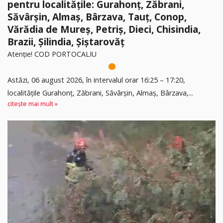
pentru localitățile: Gurahonț, Zăbrani,
Săvârșin, Almaș, Bârzava, Tauț, Conop,
Vărădia de Mureș, Petriș, Dieci, Chisindia,
Brazii, Șilindia, Șiștarovăț
Atenție! COD PORTOCALIU
Astăzi, 06 august 2026, în intervalul orar 16:25 – 17:20,
localitățile Gurahonț, Zăbrani, Săvârșin, Almaș, Bârzava,...
citește mai mult »