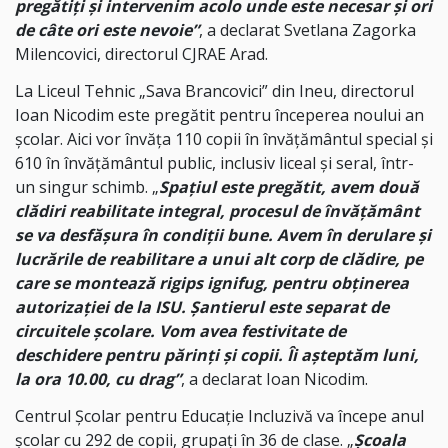
pregătiți și intervenim acolo unde este necesar și ori
de câte ori este nevoie”
, a declarat Svetlana Zagorka
Milencovici, directorul CJRAE Arad.
La Liceul Tehnic „Sava Brancovici” din Ineu, directorul
Ioan Nicodim este pregătit pentru începerea noului an
școlar. Aici vor învăța 110 copii în învățământul special și
610 în învățământul public, inclusiv liceal și seral, într-
un singur schimb. „
Spațiul este pregătit, avem două
clădiri reabilitate integral, procesul de învățământ
se va desfășura în condiții bune. Avem în derulare și
lucrările de reabilitare a unui alt corp de clădire, pe
care se montează rigips ignifug, pentru obținerea
autorizației de la ISU. Șantierul este separat de
circuitele școlare. Vom avea festivitate de
deschidere pentru părinți și copii. Îi așteptăm luni,
la ora 10.00, cu drag”
, a declarat Ioan Nicodim.
Centrul Școlar pentru Educație Incluzivă va începe anul
școlar cu 292 de copii, grupați în 36 de clase. „
Școala