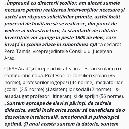
„Împreună cu directorii școlilor, am alocat sumele
necesare pentru realizarea intervențiilor necesare și
astfel am răspuns solicitărilor primite, astfel încât
procesul de învățare să se realizeze, din punct de
vedere al infrastructurii, la standarde de calitate.
Investițiile vor ajunge la peste 1300 de elevi, care
învață în școlile aflate în subordinea CJA”
a declarat
Pero Tamás, vicepreședintele Consiliului Județean
Arad.
CJRAE Arad își începe activitatea în acest an școlar cu o
configurație nouă. Profesorilor consilieri școlari (85
norme), profesorilor logopezi (44 norme), mediatorilor
școlari (2,5 norme) și asistenților sociali (2 norme) li s-
au adăugat profesorii itineranți și de sprijin (56 norme).
„
Suntem aproape de elevi și părinți, de cadrele
didactice, astfel încât orice școlar să beneficieze de o
dezvoltare intelectuală, emoțională și psihologică
optimă. Și anul acesta suntem la datorie, suntem