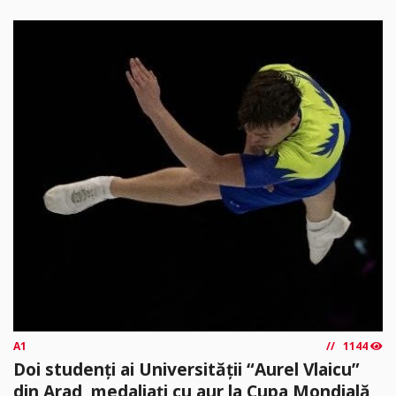
A1
1144
Doi studenți ai Universității “Aurel Vlaicu”
din Arad, medaliați cu aur la Cupa Mondială