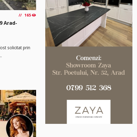
165
9 Arad-
t solicitat prin
..