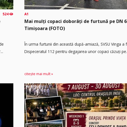
524
A1
e
Mai mulți copaci doborâți de furtună pe DN 6
Timișoara (FOTO)
 de
În urma furtunii din această după-amiază, SVSU Vinga a fos
..
Dispeceratul 112 pentru degajarea unor copaci căzuți pe.
citește mai mult »