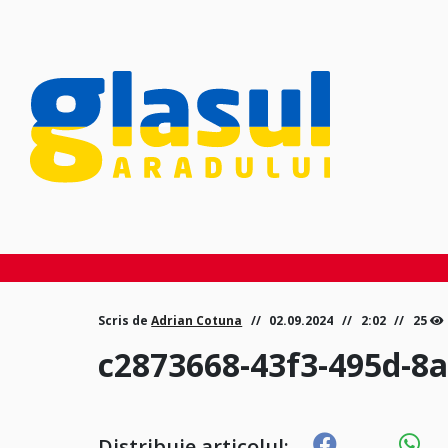
Scris de
Adrian Cotuna
02.09.2024
2:02
25
c2873668-43f3-495d-8
Distribuie articolul: