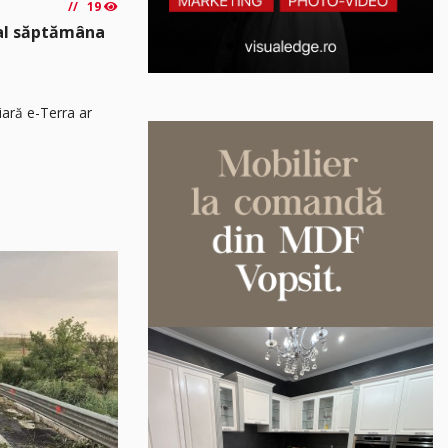
19
nal săptămâna
iară e-Terra ar