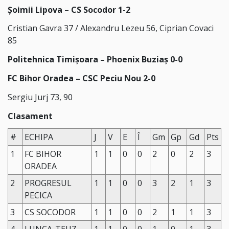
Şoimii Lipova – CS Socodor 1-2
Cristian Gavra 37 / Alexandru Lezeu 56, Ciprian Covaci
85
Politehnica Timişoara – Phoenix Buziaș 0-0
FC Bihor Oradea – CSC Peciu Nou 2-0
Sergiu Jurj 73, 90
Clasament
#
ECHIPA
J
V
E
Î
Gm
Gp
Gd
Pts
1
FC BIHOR
1
1
0
0
2
0
2
3
ORADEA
2
PROGRESUL
1
1
0
0
3
2
1
3
PECICA
3
CS SOCODOR
1
1
0
0
2
1
1
3