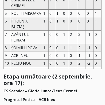
4
LUNCA-TEUZ
1
1
0
0
1
0
1
3
CERMEI
5
POLI TIMIȘOARA
1
0
1
0
0
0
0
1
6
PHOENIX
1
0
1
0
0
0
0
1
BUZIAȘ
7
AVÂNTUL
1
0
0
1
2
3
-1
0
PERIAM
8
ȘOIMII LIPOVA
1
0
0
1
1
2
-1
0
9
ACB INEU
1
0
0
1
0
1
-1
0
10
PECIU NOU
1
0
0
1
0
2
-2
0
Etapa următoare (2 septembrie,
ora 17):
CS Socodor – Gloria Lunca-Teuz Cermei
Progresul Pecica – ACB Ineu