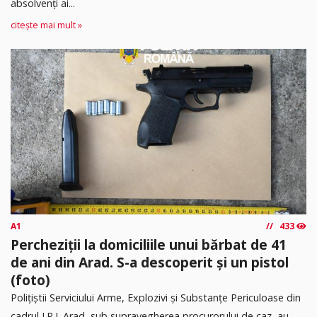
absolvenţi ai...
citește mai mult »
A1
433
Percheziții la domiciliile unui bărbat de 41
de ani din Arad. S-a descoperit și un pistol
(foto)
Polițiștii Serviciului Arme, Explozivi și Substanțe Periculoase din
cadrul I.P.J. Arad, sub supravegherea procurorului de caz, au