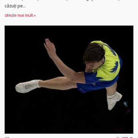
căzuți pe...
citește mai mult »