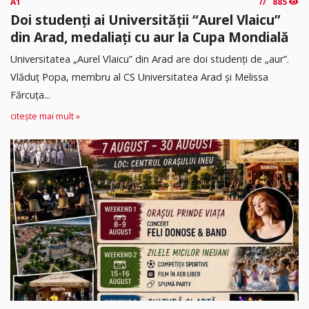
A1
885
Doi studenți ai Universității “Aurel Vlaicu”
din Arad, medaliați cu aur la Cupa Mondială
Universitatea „Aurel Vlaicu” din Arad are doi studenți de „aur”.
Vlăduț Popa, membru al CS Universitatea Arad și Melissa
Fărcuța...
citește mai mult »