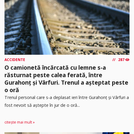
ACCIDENTE
287
O camionetă încărcată cu lemne s-a
răsturnat peste calea ferată, între
Gurahonț și Vârfuri. Trenul a așteptat peste
o oră
Trenul personal care s-a deplasat ieri între Gurahonț și Vârfuri a
fost nevoit să aștepte în jur de o oră...
citește mai mult »