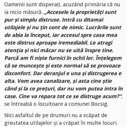
Oamenii sunt disperați, acuzând primăria că nu
ia nicio măsură.
„Accesele la proprietăți sunt
pur și simplu distruse. Intră cu ditamai
utilajele și nu țin cont de nimic. Lucrările sunt
de abia la început, iar accesul spre casa mea
este distrus aproape iremediabil. Le atragi
atenția și nici măcar nu se uită înspre tine.
Parcă am fi niște furnici în ochii lor. Înțelegem
că se muncește și este normal să se provoace
disconfort. Dar deranjul e una și distrugerea e
alta. Vom avea canalizare, și asta cine știe
când și la ce prețuri, dar nu vom putea intra în
case. Cine va repara tot ce se distruge acum?“
,
se întreabă o locuitoare a comunei Bocsig.
Nici asfaltul de pe drumuri nu a scăpat de
greutatea utilajelor și a crăpat în multe locuri.