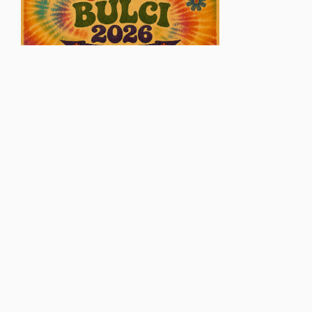
© Glasul Aradului - 2026. Toate drepturile rezervate.
Găzduire web
VISUAL EDGE