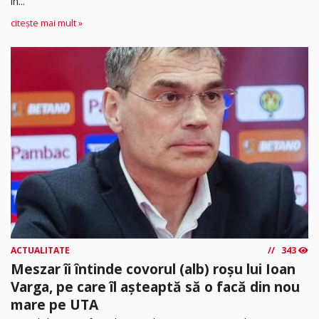
în...
citește mai mult »
ACTUALITATE
343
Meszar îi întinde covorul (alb) roșu lui Ioan
Varga, pe care îl așteaptă să o facă din nou
mare pe UTA