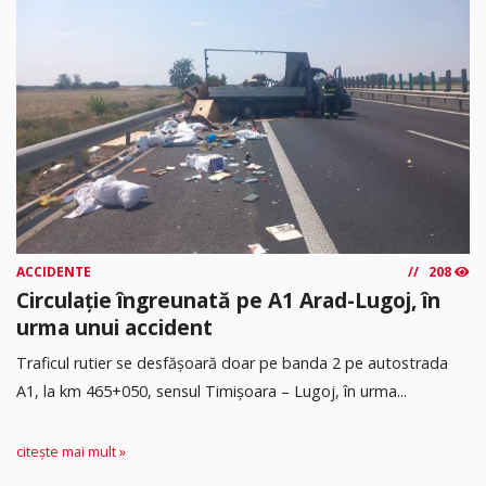
ACCIDENTE
208
Circulație îngreunată pe A1 Arad-Lugoj, în
urma unui accident
Traficul rutier se desfășoară doar pe banda 2 pe autostrada
A1, la km 465+050, sensul Timişoara – Lugoj, în urma...
citește mai mult »