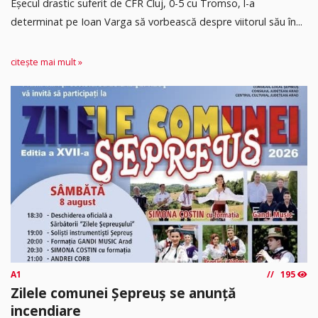
Eșecul drastic suferit de CFR Cluj, 0-5 cu Tromso, l-a
determinat pe Ioan Varga să vorbească despre viitorul său în...
citește mai mult »
A1
195
Zilele comunei Șepreuș se anunță
incendiare