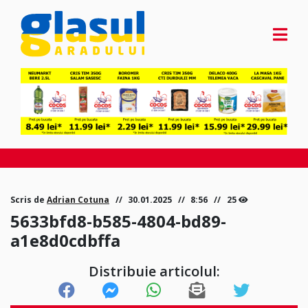
Scris de
Adrian Cotuna
30.01.2025
8:56
25
5633bfd8-b585-4804-bd89-
a1e8d0cdbffa
Distribuie articolul: