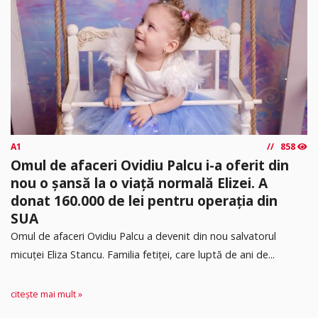
A1
858
Omul de afaceri Ovidiu Palcu i-a oferit din
nou o șansă la o viață normală Elizei. A
donat 160.000 de lei pentru operația din
SUA
Omul de afaceri Ovidiu Palcu a devenit din nou salvatorul
micuței Eliza Stancu. Familia fetiței, care luptă de ani de...
citește mai mult »