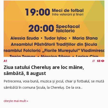
A1
68
Ziua satului Chereluș are loc mâine,
sâmbătă, 8 august
Petrecerea, voia bună, muzica și jocul, chiar și fotbalul, se mută
sâmbătă în comuna Șicula, la Chereluș. De la ora...
citește mai mult »