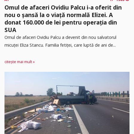
Omul de afaceri Ovidiu Palcu i-a oferit din
nou o șansă la o viață normală Elizei. A
donat 160.000 de lei pentru operația din
SUA
Omul de afaceri Ovidiu Palcu a devenit din nou salvatorul
micuței Eliza Stancu. Familia fetiței, care luptă de ani de...
citește mai mult »