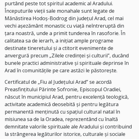
purtând peste tot spiritul academic al Aradului.
Începuturile vieții sale monahale sunt legate de
Mănăstirea Hodoș-Bodrog din județul Arad, cel mai
vechi așezământ monastic cu viață neîntreruptă din
țara noastră, unde a primit tunderea în rasoforie. În
calitatea sa de ierarh, a inițiat ample programe
destinate tineretului și a ctitorit evenimente de
anvergură precum „Zilele credinței și culturii”, ducând
bunele practici administrative și spirituale deprinse în
Arad în comunitățile pe care astăzi le păstorește.
Certificatul de „Fiu al Județului Arad” se acordă
Preasfințitului Părinte Sofronie, Episcopul Oradiei,
născut în municipiul Arad, pentru excelență teologică,
activitate academică deosebită și pentru legătura
permanentă menținută cu spațiul cultural natal în
misiunea sa de la Oradea, reprezentând cu înaltă
demnitate valorile spirituale ale Aradului și contribuind
la strângerea legăturilor istorice, culturale și sociale