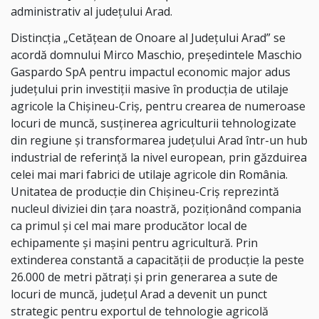
administrativ al județului Arad.
Distincția „Cetățean de Onoare al Județului Arad” se
acordă domnului Mirco Maschio, președintele Maschio
Gaspardo SpA pentru impactul economic major adus
județului prin investiții masive în producția de utilaje
agricole la Chișineu-Criș, pentru crearea de numeroase
locuri de muncă, susținerea agriculturii tehnologizate
din regiune și transformarea județului Arad într-un hub
industrial de referință la nivel european, prin găzduirea
celei mai mari fabrici de utilaje agricole din România.
Unitatea de producție din Chișineu-Criș reprezintă
nucleul diviziei din țara noastră, poziționând compania
ca primul și cel mai mare producător local de
echipamente și mașini pentru agricultură. Prin
extinderea constantă a capacității de producție la peste
26.000 de metri pătrați și prin generarea a sute de
locuri de muncă, județul Arad a devenit un punct
strategic pentru exportul de tehnologie agricolă