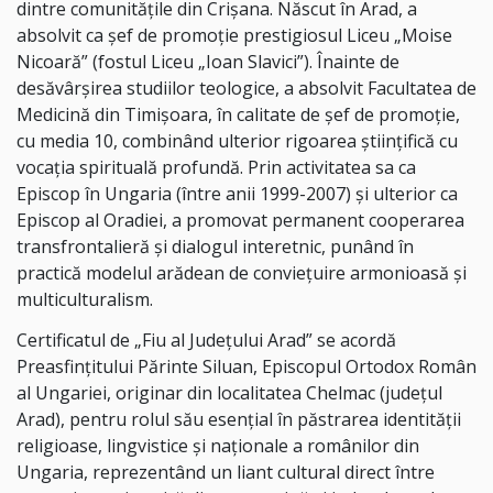
dintre comunitățile din Crișana. Născut în Arad, a
absolvit ca șef de promoție prestigiosul Liceu „Moise
Nicoară” (fostul Liceu „Ioan Slavici”). Înainte de
desăvârșirea studiilor teologice, a absolvit Facultatea de
Medicină din Timișoara, în calitate de șef de promoție,
cu media 10, combinând ulterior rigoarea științifică cu
vocația spirituală profundă. Prin activitatea sa ca
Episcop în Ungaria (între anii 1999-2007) și ulterior ca
Episcop al Oradiei, a promovat permanent cooperarea
transfrontalieră și dialogul interetnic, punând în
practică modelul arădean de conviețuire armonioasă și
multiculturalism.
Certificatul de „Fiu al Județului Arad” se acordă
Preasfințitului Părinte Siluan, Episcopul Ortodox Român
al Ungariei, originar din localitatea Chelmac (județul
Arad), pentru rolul său esențial în păstrarea identității
religioase, lingvistice și naționale a românilor din
Ungaria, reprezentând un liant cultural direct între