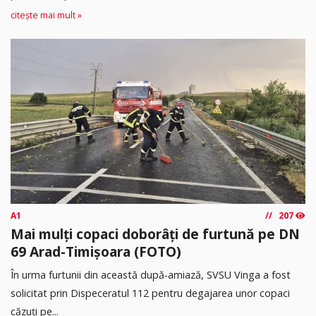
citește mai mult »
A1
207
Mai mulți copaci doborâți de furtună pe DN
69 Arad-Timișoara (FOTO)
În urma furtunii din această după-amiază, SVSU Vinga a fost
solicitat prin Dispeceratul 112 pentru degajarea unor copaci
căzuți pe...