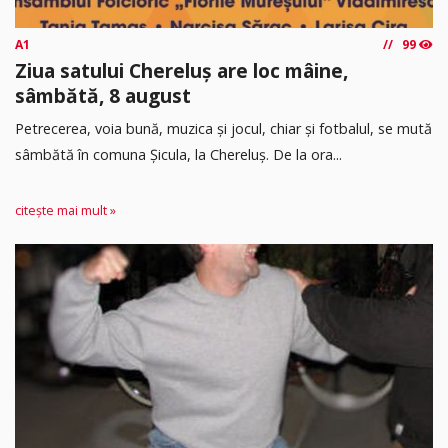
A1
99
Ziua satului Chereluș are loc mâine,
sâmbătă, 8 august
Petrecerea, voia bună, muzica și jocul, chiar și fotbalul, se mută
sâmbătă în comuna Șicula, la Chereluș. De la ora...
citește mai mult »