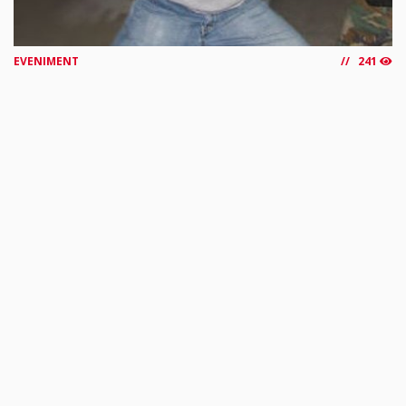
EVENIMENT
241
Și-ar fi lovit tatăl în cap cu un bol din sticlă.
Bărbat din Sintea Mare, trimis în judecată
Procurorii din cadrul Parchetului de pe lângă Judecătoria
Chișineu-Criș au dispus, în data de 6 august 2026, trimiterea
în...
citește mai mult »