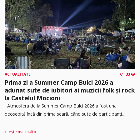
ACTUALITATE
33
Prima zi a Summer Camp Bulci 2026 a
adunat sute de iubitori ai muzicii folk și rock
la Castelul Mocioni
Atmosfera de la Summer Camp Bulci 2026 a fost una
deosebită încă din prima seară, când sute de participanți...
citește mai mult »