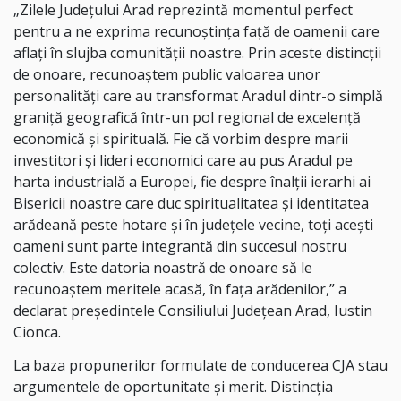
„Zilele Județului Arad reprezintă momentul perfect
pentru a ne exprima recunoștința față de oamenii care
aflați în slujba comunității noastre. Prin aceste distincții
de onoare, recunoaștem public valoarea unor
personalități care au transformat Aradul dintr-o simplă
graniță geografică într-un pol regional de excelență
economică și spirituală. Fie că vorbim despre marii
investitori și lideri economici care au pus Aradul pe
harta industrială a Europei, fie despre înalții ierarhi ai
Bisericii noastre care duc spiritualitatea și identitatea
arădeană peste hotare și în județele vecine, toți acești
oameni sunt parte integrantă din succesul nostru
colectiv. Este datoria noastră de onoare să le
recunoaștem meritele acasă, în fața arădenilor,” a
declarat președintele Consiliului Județean Arad, Iustin
Cionca.
La baza propunerilor formulate de conducerea CJA stau
argumentele de oportunitate și merit. Distincția