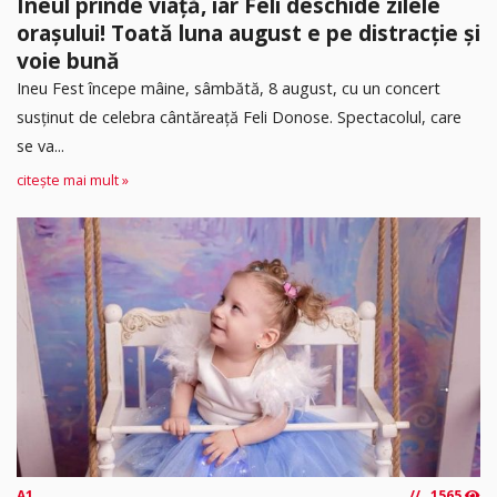
Ineul prinde viață, iar Feli deschide zilele
orașului! Toată luna august e pe distracție și
voie bună
Ineu Fest începe mâine, sâmbătă, 8 august, cu un concert
susținut de celebra cântăreață Feli Donose. Spectacolul, care
se va...
citește mai mult »
A1
1565