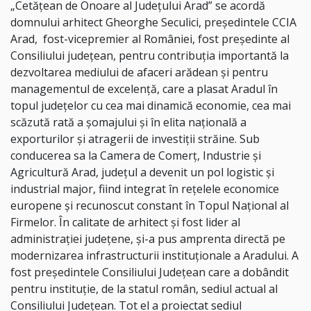
„Cetățean de Onoare al Județului Arad” se acordă
domnului arhitect Gheorghe Seculici, președintele CCIA
Arad,
fost-vicepremier al României, fost președinte al
Consiliului județean, pentru contribuția importantă la
dezvoltarea mediului de afaceri arădean și pentru
managementul de excelență, care a plasat Aradul în
topul județelor cu cea mai dinamică economie, cea mai
scăzută rată a șomajului și în elita națională a
exporturilor și atragerii de investiții străine. Sub
conducerea sa la Camera de Comerț, Industrie și
Agricultură Arad, județul a devenit un pol logistic și
industrial major, fiind integrat în rețelele economice
europene și recunoscut constant în Topul Național al
Firmelor. În calitate de arhitect și fost lider al
administrației județene, și-a pus amprenta directă pe
modernizarea infrastructurii instituționale a Aradului. A
fost preşedintele Consiliului Judeţean care a dobândit
pentru instituție, de la statul român, sediul actual al
Consiliului Judeţean. Tot el a proiectat sediul