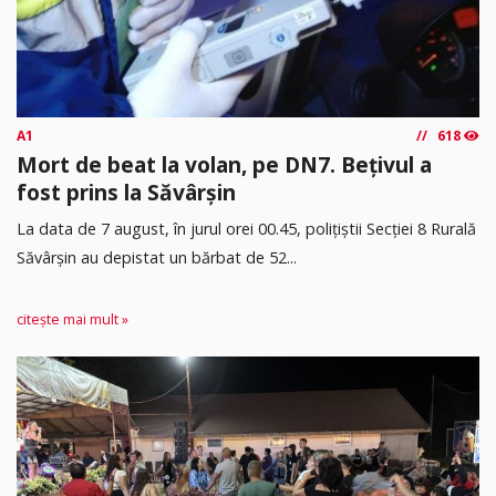
A1
618
Mort de beat la volan, pe DN7. Bețivul a
fost prins la Săvârșin
​La data de 7 august, în jurul orei 00.45, polițiștii Secției 8 Rurală
Săvârșin au depistat un bărbat de 52...
citește mai mult »