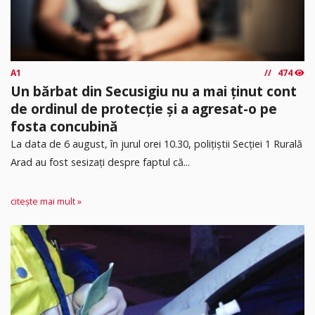
A1
474
Un bărbat din Secusigiu nu a mai ținut cont
de ordinul de protecție și a agresat-o pe
fosta concubină
​La data de 6 august, în jurul orei 10.30, polițiștii Secției 1 Rurală
Arad au fost sesizați despre faptul că...
citește mai mult »