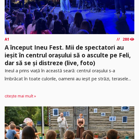
A1
280
A început Ineu Fest. Mii de spectatori au
ieșit în centrul orașului să o asculte pe Feli,
dar să se și distreze (live, foto)
Ineul a prins viață în această seară: centrul orașului s-a
îmbrăcat în toate culorile, oamenii au ieșit pe străzi, terasele...
citește mai mult »