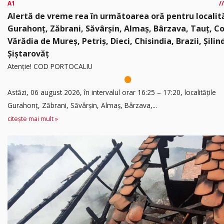
A1
Alertă de vreme rea în următoarea oră pentru localită
Gurahonț, Zăbrani, Săvârșin, Almaș, Bârzava, Tauț, C
Vărădia de Mureș, Petriș, Dieci, Chisindia, Brazii, Șilin
Șiștarovăț
Atenție! COD PORTOCALIU
Astăzi, 06 august 2026, în intervalul orar 16:25 – 17:20, localitățile
Gurahonț, Zăbrani, Săvârșin, Almaș, Bârzava,...
citește mai mult »