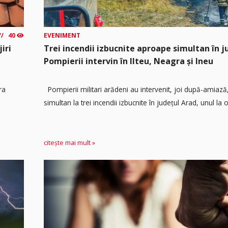
40
EVENIMENT
iri
Trei incendii izbucnite aproape simultan în j
Pompierii intervin în Ilteu, Neagra și Ineu
ra
Pompierii militari arădeni au intervenit, joi după-amiaz
simultan la trei incendii izbucnite în județul Arad, unul la o.
citește mai mult »