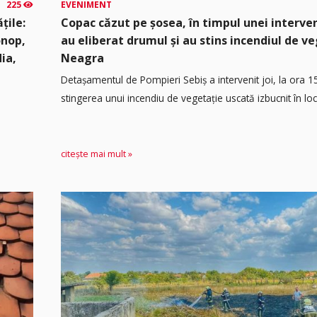
225
EVENIMENT
țile:
Copac căzut pe șosea, în timpul unei interven
onop,
au eliberat drumul și au stins incendiul de v
dia,
Neagra
Detașamentul de Pompieri Sebiș a intervenit joi, la ora 1
stingerea unui incendiu de vegetație uscată izbucnit în loca
citește mai mult »