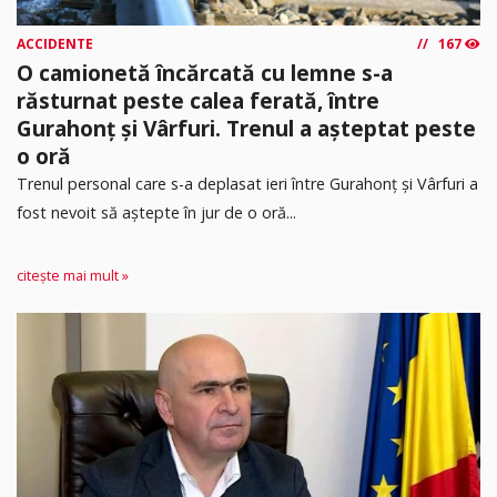
ACCIDENTE
167
O camionetă încărcată cu lemne s-a
răsturnat peste calea ferată, între
Gurahonț și Vârfuri. Trenul a așteptat peste
o oră
Trenul personal care s-a deplasat ieri între Gurahonț și Vârfuri a
fost nevoit să aștepte în jur de o oră...
citește mai mult »