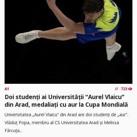
A1
723
Doi studenți ai Universității “Aurel Vlaicu”
din Arad, medaliați cu aur la Cupa Mondială
Universitatea „Aurel Vlaicu” din Arad are doi studenți de „aur”.
Vlăduț Popa, membru al CS Universitatea Arad și Melissa
Fărcuța...