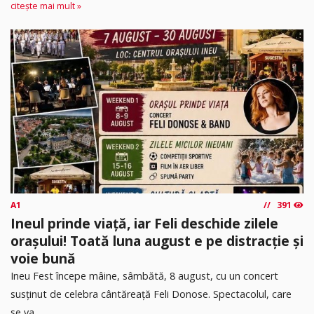
citește mai mult »
A1
391
Ineul prinde viață, iar Feli deschide zilele
orașului! Toată luna august e pe distracție și
voie bună
Ineu Fest începe mâine, sâmbătă, 8 august, cu un concert
susținut de celebra cântăreață Feli Donose. Spectacolul, care
se va...