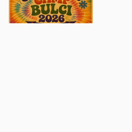
© Glasul Aradului - 2026. Toate drepturile rezervate.
Găzduire web