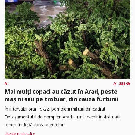
A1
353
Mai mulți copaci au căzut în Arad, peste
mașini sau pe trotuar, din cauza furtunii
În intervalul orar 19-22, pompierii militari din cadrul
Detașamentului de pompieri Arad au intervenit în 4 situații
pentru îndepărtarea efectelor...
citește mai mult »