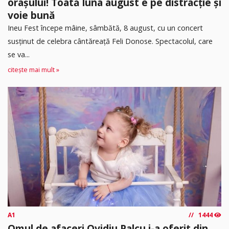
orașului! Toată luna august e pe distracție și
voie bună
Ineu Fest începe mâine, sâmbătă, 8 august, cu un concert
susținut de celebra cântăreață Feli Donose. Spectacolul, care
se va...
citește mai mult »
A1
1444
Omul de afaceri Ovidiu Palcu i-a oferit din