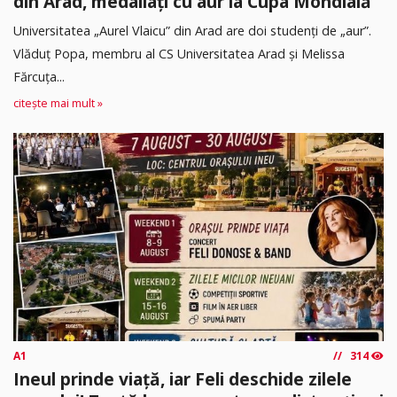
din Arad, medaliați cu aur la Cupa Mondială
Universitatea „Aurel Vlaicu” din Arad are doi studenți de „aur”.
Vlăduț Popa, membru al CS Universitatea Arad și Melissa
Fărcuța...
citește mai mult »
A1
314
Ineul prinde viață, iar Feli deschide zilele