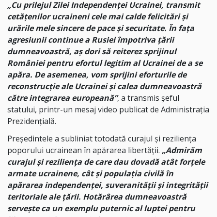
„Cu prilejul Zilei Independenței Ucrainei, transmit
cetățenilor ucraineni cele mai calde felicitări și
urările mele sincere de pace și securitate. În fața
agresiunii continue a Rusiei împotriva țării
dumneavoastră, aș dori să reiterez sprijinul
României pentru efortul legitim al Ucrainei de a se
apăra. De asemenea, vom sprijini eforturile de
reconstrucție ale Ucrainei și calea dumneavoastră
către integrarea europeană”
, a transmis șeful
statului, printr-un mesaj video publicat de Administrația
Prezidențială.
Președintele a subliniat totodată curajul și reziliența
poporului ucrainean în apărarea libertății.
„Admirăm
curajul și reziliența de care dau dovadă atât forțele
armate ucrainene, cât și populația civilă în
apărarea independenței, suveranității și integrității
teritoriale ale țării. Hotărârea dumneavoastră
servește ca un exemplu puternic al luptei pentru