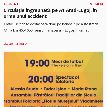
ACCIDENTE
241
Circulație îngreunată pe A1 Arad-Lugoj, în
urma unui accident
Traficul rutier se desfășoară doar pe banda 2 pe autostrada
A1, la km 465+050, sensul Timişoara – Lugoj, în urma...
citește mai mult »