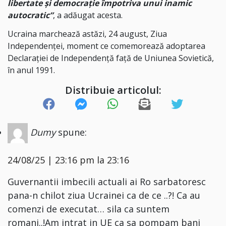
libertate și democrație împotriva unui inamic
autocratic”
, a adăugat acesta.
Ucraina marchează astăzi, 24 august, Ziua
Independenței, moment ce comemorează adoptarea
Declarației de Independență față de Uniunea Sovietică,
în anul 1991.
Distribuie articolul:
Dumy
spune:
24/08/25 | 23:16 pm la 23:16
Guvernantii imbecili actuali ai Ro sarbatoresc
pana-n chilot ziua Ucrainei ca de ce ..?! Ca au
comenzi de executat… sila ca suntem
romani..!Am intrat in UE ca sa pompam bani