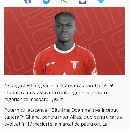
Nsungusi Effiong vine să întărească atacul UTA-ei!
Clubul a ajuns, astăzi, la o înțelegere cu jucătorul
nigerian ce măsoară 1,95 m.
Puternicul atacant al “Bătrânei Doamne” și-a început
cariera în Ghana, pentru Inter Allies, club pentru care a
evoluat în 17 meciuri și a marcat de patru ori. La