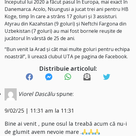
începutul lui 2020 a făcut pasul în Europa, mai exact în
Danemarca. Acolo, Nsungusi a jucat trei ani pentru HB
Koge, timp în care a strâns 17 goluri și 3 assisturi.
Atyrau din Kazahstan (9 goluri) și Neftchi Fargona din
Uzbekistan (7 goluri) au mai fost bornele reușite de
jucătorul în vârstă de 25 de ani.
“Bun venit la Arad și cât mai multe goluri pentru echipa
noastră!”, îi urează clubul UTA pe pagina de Facebook.
Distribuie articolul:
Viorel Dascălu
spune:
9/02/25 | 11:31 am la 11:31
Bine ai venit , pune osul la treabă acum că nu-i
de glumit avem nevoie mare .