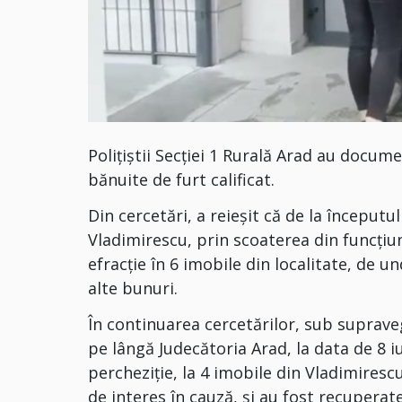
Polițiștii Secției 1 Rurală Arad au docum
bănuite de furt calificat.
Din cercetări, a reieșit că de la începutul
Vladimirescu, prin scoaterea din funcțiu
efracție în 6 imobile din localitate, de un
alte bunuri.
În continuarea cercetărilor, sub suprave
pe lângă Judecătoria Arad, la data de 8 i
percheziție, la 4 imobile din Vladimirescu
de interes în cauză, și au fost recuperat