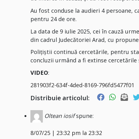
Au fost conduse la audieri 4 persoane, ca
pentru 24 de ore.
La data de 9 iulie 2025, cei în cauză urme
din cadrul Judecătoriei Arad, cu propune
Polițiștii continuă cercetările, pentru stab
concluzii urmând a fi extinse cercetările ș
VIDEO
:
281903f2-634f-4ded-8169-796fd5477f01
Distribuie articolul:
Oltean iosif
spune:
8/07/25 | 23:32 pm la 23:32