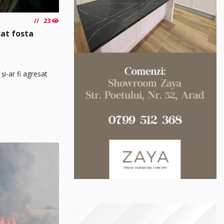
23
sat fosta
și-ar fi agresat