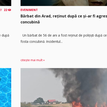
22
EVENIMENT
Bărbat din Arad, reținut după ce și-ar fi agre
concubină
re după
Un bărbat de 56 de ani a fost reținut de polițiști după ce 
fosta concubină. Incidentul...
citește mai mult »