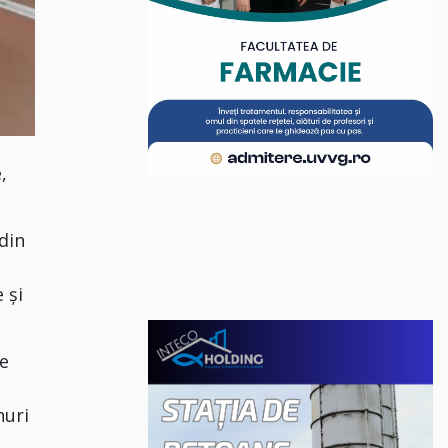
,
 din
 și
de
nuri