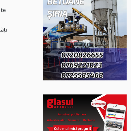
ute
ăți