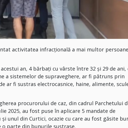
entat activitatea infracțională a mai multor persoane
 acestui an, 4 bărbați cu vârste între 32 și 29 de ani,
ne a sistemelor de supraveghere, ar fi pătruns prin
de ar fi sustras electrocasnice, haine, alimente, scule
gherea procurorului de caz, din cadrul Parchetului 
ulie 2025, au fost puse în aplicare 5 mandate de
 și unul din Curtici, ocazie cu care au fost găsite bu
e o parte din bunurile sustrase.