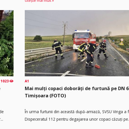
citește mai mult »
1023
A1
e
Mai mulți copaci doborâți de furtună pe DN 6
Timișoara (FOTO)
 de
În urma furtunii din această după-amiază, SVSU Vinga a fos
..
Dispeceratul 112 pentru degajarea unor copaci căzuți pe.