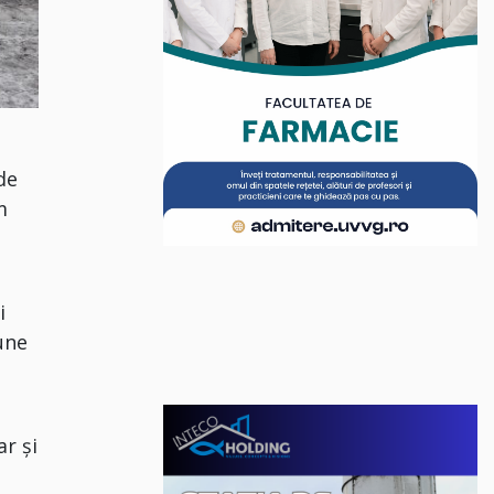
de
m
i
une
ar și