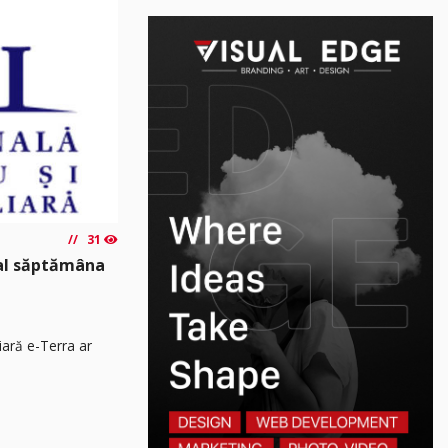
31
nal săptămâna
iară e-Terra ar