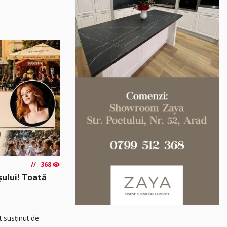
368
așului! Toată
t susținut de