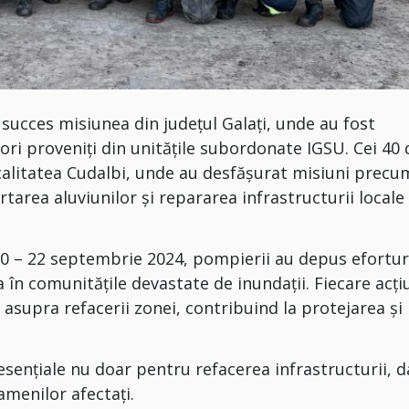
 succes misiunea din județul Galați, unde au fost
atori proveniți din unitățile subordonate IGSU. Cei 40 
localitatea Cudalbi, unde au desfășurat misiuni precu
tarea aluviunilor și repararea infrastructurii locale
a 20 – 22 septembrie 2024, pompierii au depus efortur
 în comunitățile devastate de inundații. Fiecare acți
asupra refacerii zonei, contribuind la protejarea și
sențiale nu doar pentru refacerea infrastructurii, d
menilor afectați.