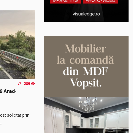
289
9 Arad-
t solicitat prin
..