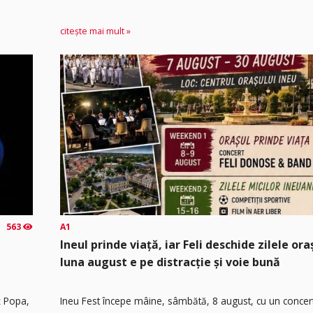
citește mai mult »
563
A1
Ineul prinde viață, iar Feli deschide zilele or
luna august e pe distracție și voie bună
ț Popa,
Ineu Fest începe mâine, sâmbătă, 8 august, cu un concer