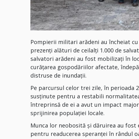
Pompierii militari arădeni au încheiat cu
prezenți alături de ceilalți 1.000 de salv
salvatori arădeni au fost mobilizați în 
curățarea gospodăriilor afectate, îndepăr
distruse de inundații.
Pe parcursul celor trei zile, în perioad
susținute pentru a restabili normalitatea
întreprinsă de ei a avut un impact major 
sprijinirea populației locale.
Munca lor neobosită și dăruirea au fost e
pentru readucerea speranței în rândul oa