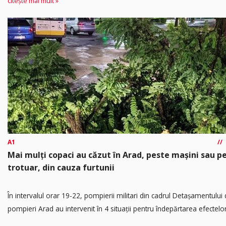
citește mai mult »
A1
Mai mulți copaci au căzut în Arad, peste mașini sau p
trotuar, din cauza furtunii
În intervalul orar 19-22, pompierii militari din cadrul Detașamentului
pompieri Arad au intervenit în 4 situații pentru îndepărtarea efectelor.