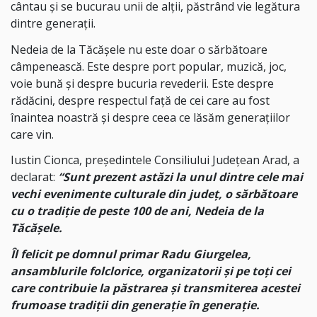
cântau și se bucurau unii de alții, păstrând vie legătura
dintre generații.
Nedeia de la Tăcășele nu este doar o sărbătoare
câmpenească. Este despre port popular, muzică, joc,
voie bună și despre bucuria revederii. Este despre
rădăcini, despre respectul față de cei care au fost
înaintea noastră și despre ceea ce lăsăm generațiilor
care vin.
Iustin Cionca, președintele Consiliului Județean Arad, a
declarat:
“Sunt prezent astăzi la unul dintre cele mai
vechi evenimente culturale din județ, o sărbătoare
cu o tradiție de peste 100 de ani, Nedeia de la
Tăcășele.
Îl felicit pe domnul primar Radu Giurgelea,
ansamblurile folclorice, organizatorii și pe toți cei
care contribuie la păstrarea și transmiterea acestei
frumoase tradiții din generație în generație.