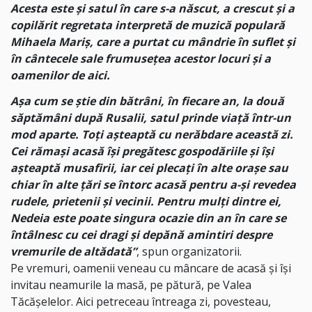
Acesta este și satul în care s-a născut, a crescut și a
copilărit regretata interpretă de muzică populară
Mihaela Mariș, care a purtat cu mândrie în suflet și
în cântecele sale frumusețea acestor locuri și a
oamenilor de aici.
Așa cum se știe din bătrâni, în fiecare an, la două
săptămâni după Rusalii, satul prinde viață într-un
mod aparte. Toți așteaptă cu nerăbdare această zi.
Cei rămași acasă își pregătesc gospodăriile și își
așteaptă musafirii, iar cei plecați în alte orașe sau
chiar în alte țări se întorc acasă pentru a-și revedea
rudele, prietenii și vecinii. Pentru mulți dintre ei,
Nedeia este poate singura ocazie din an în care se
întâlnesc cu cei dragi și depănă amintiri despre
vremurile de altădată”
, spun organizatorii.
Pe vremuri, oamenii veneau cu mâncare de acasă și își
invitau neamurile la masă, pe pătură, pe Valea
Tăcășelelor. Aici petreceau întreaga zi, povesteau,