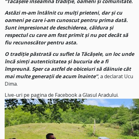
“Tăcășele înseamnă tradiție, oameni și comunitate.
Astăzi m-am întâlnit cu mulți prieteni, dar și cu
oameni pe care i-am cunoscut pentru prima dată.
Sunt impresionat de deschiderea, căldura și
respectul cu care am fost primit și nu pot decât să
fiu recunoscător pentru asta.
O tradiție păstrată cu suflet la Tăcășele, un loc unde
încă simți autenticitatea și bucuria de a fi
împreună. Sper ca astfel de obiceiuri să dăinuie cât
mai multe generații de acum înainte”
, a declarat Ucu
Dima.
Live-uri pe pagina de Facebook a Glasul Aradului.