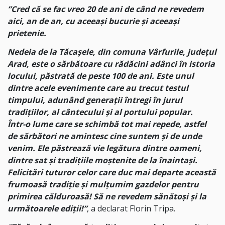
”Cred că se fac vreo 20 de ani de când ne revedem
aici, an de an, cu aceeași bucurie și aceeași
prietenie.
Nedeia de la Tăcașele, din comuna Vârfurile, județul
Arad, este o sărbătoare cu rădăcini adânci în istoria
locului, păstrată de peste 100 de ani. Este unul
dintre acele evenimente care au trecut testul
timpului, adunând generații întregi în jurul
tradițiilor, al cântecului și al portului popular.
Într-o lume care se schimbă tot mai repede, astfel
de sărbători ne amintesc cine suntem și de unde
venim. Ele păstrează vie legătura dintre oameni,
dintre sat și tradițiile moștenite de la înaintași.
Felicitări tuturor celor care duc mai departe această
frumoasă tradiție și mulțumim gazdelor pentru
primirea călduroasă! Să ne revedem sănătoși și la
următoarele ediții!”
, a declarat Florin Tripa.