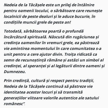
Nedeia de la Tăcășele este un prilej de întâlnire
pentru oamenii locului, o sărbătoare care reunește
localnicii de peste dealuri și le aduce bucurie, în
condițiile muncii grele de peste an!
Totodată, sărbătoarea poartă o profundă
încărcătură spirituală. Născută din rugăciunea și
credința oamenilor în vremuri grele, ea păstrează
vie amintirea momentului în care comunitatea s-a
unit pentru a cere ajutor divin. Troița ridicată ca
semn de recunoștință rămâne și astăzi un simbol al
credinței, al speranței și al legăturii dintre oameni și
Dumnezeu.
Prin credință, cultură și respect pentru tradiții,
Nedeia de la Tăcășele continuă să păstreze vie
identitatea acestor locuri și să transmită
generațiilor viitoare valorile autentice ale satului
românesc”
.