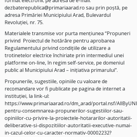
format electronic pe adresa de e-mail:
dezbaterepublica@primariaarad.ro sau prin poştă, pe
adresa Primăriei Municipiului Arad, Bulevardul
Revoluţiei, nr. 75.
Materialele transmise vor purta menţiunea “Propuneri
privind Proiectul de hotărâre pentru aprobarea
Regulamentului privind condițiile de utilizare a
trotinetelor electrice închiriate prin intermediul unei
platforme on-line, în regim self-service, pe domeniul
public al Municipiului Arad – iniţiativa primarului”.
Propunerile, sugestiile, opiniile cu valoare de
recomandare vor fi publicate pe pagina de internet a
instituţiei, la link-ul:
https://www.primariaarad.ro/dm_arad/portal.nsf/AllByUNI
pentru-consemnarea-propunerilor-sugestiilor-sau-
opiniilor-cu-privire-la-proiectele-hotararilor-autoritatii-
deliberative-si-dispozitiilor-autoritatii-executive-numai-
in-cazul-celor-cu-caracter-normativ-00002232?