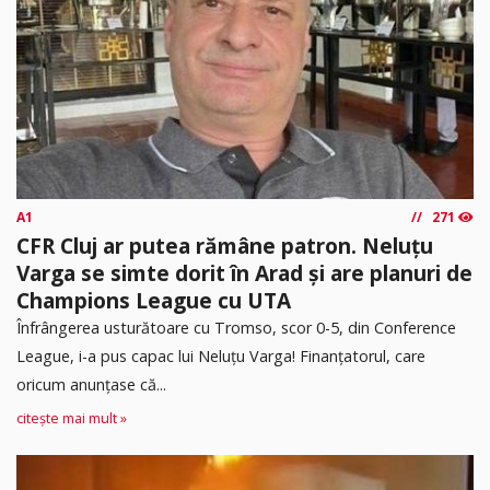
A1
271
CFR Cluj ar putea rămâne patron. Neluțu
Varga se simte dorit în Arad și are planuri de
Champions League cu UTA
Înfrângerea usturătoare cu Tromso, scor 0-5, din Conference
League, i-a pus capac lui Neluțu Varga! Finanțatorul, care
oricum anunțase că...
citește mai mult »