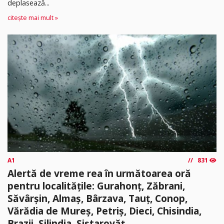
deplasează...
citește mai mult »
A1
831
Alertă de vreme rea în următoarea oră
pentru localitățile: Gurahonț, Zăbrani,
Săvârșin, Almaș, Bârzava, Tauț, Conop,
Vărădia de Mureș, Petriș, Dieci, Chisindia,
Brazii, Șilindia, Șiștarovăț