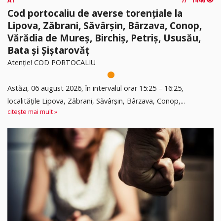
A1
1446
Cod portocaliu de averse torențiale la
Lipova, Zăbrani, Săvârșin, Bârzava, Conop,
Vărădia de Mureș, Birchiș, Petriș, Ususău,
Bata și Șiștarovăț
Atenție! COD PORTOCALIU
Astăzi, 06 august 2026, în intervalul orar 15:25 – 16:25,
localitățile Lipova, Zăbrani, Săvârșin, Bârzava, Conop,...
citește mai mult »