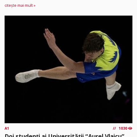
citește mai mult »
A1
1030
Doi studenți ai Universității “Aurel Vlaicu”