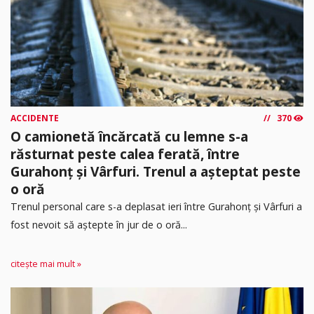
ACCIDENTE
370
O camionetă încărcată cu lemne s-a
răsturnat peste calea ferată, între
Gurahonț și Vârfuri. Trenul a așteptat peste
o oră
Trenul personal care s-a deplasat ieri între Gurahonț și Vârfuri a
fost nevoit să aștepte în jur de o oră...
citește mai mult »