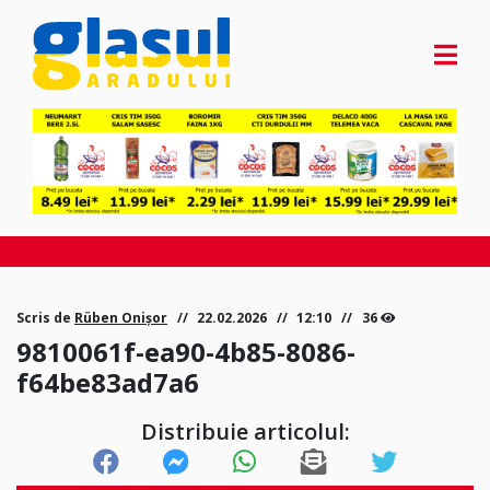
Scris de
Rüben Onișor
22.02.2026
12:10
36
9810061f-ea90-4b85-8086-
f64be83ad7a6
Distribuie articolul: