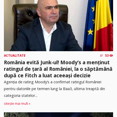
ACTUALITATE
53
România evită Junk-ul! Moody’s a menținut
ratingul de țară al României, la o săptămână
după ce Fitch a luat aceeași decizie
Agenția de rating Moody’s a confirmat ratingul României
pentru datoriile pe termen lung la Baa3, ultima treaptă din
categoria statelor...
citește mai mult »