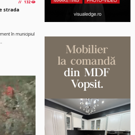
132
e strada
ament în municipiul
..