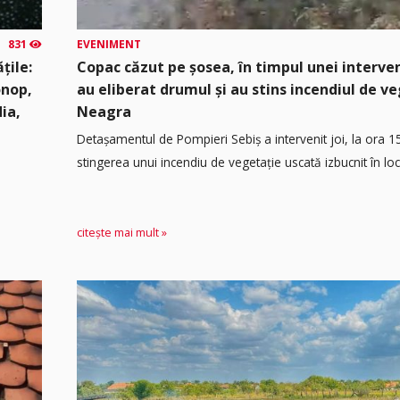
831
EVENIMENT
țile:
Copac căzut pe șosea, în timpul unei interven
onop,
au eliberat drumul și au stins incendiul de v
dia,
Neagra
Detașamentul de Pompieri Sebiș a intervenit joi, la ora 1
stingerea unui incendiu de vegetație uscată izbucnit în loca
citește mai mult »