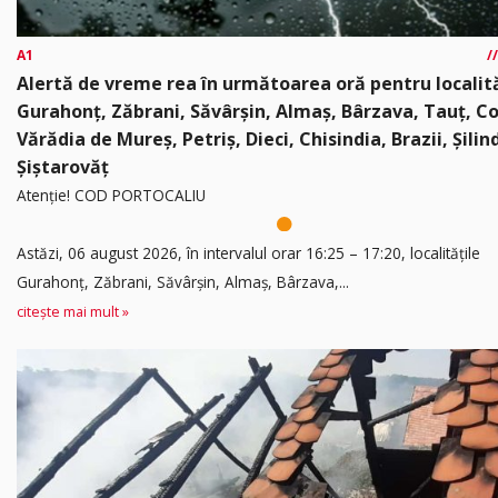
A1
Alertă de vreme rea în următoarea oră pentru localită
Gurahonț, Zăbrani, Săvârșin, Almaș, Bârzava, Tauț, C
Vărădia de Mureș, Petriș, Dieci, Chisindia, Brazii, Șilin
Șiștarovăț
Atenție! COD PORTOCALIU
Astăzi, 06 august 2026, în intervalul orar 16:25 – 17:20, localitățile
Gurahonț, Zăbrani, Săvârșin, Almaș, Bârzava,...
citește mai mult »