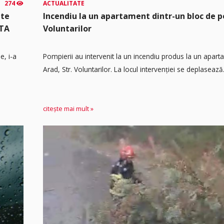
274
ACTUALITATE
mte
Incendiu la un apartament dintr-un bloc de p
UTA
Voluntarilor
e, i-a
Pompierii au intervenit la un incendiu produs la un apart
Arad, Str. Voluntarilor. La locul intervenției se deplasează.
citește mai mult »