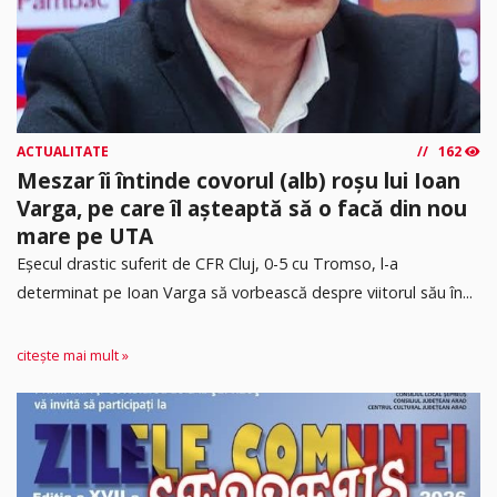
ACTUALITATE
162
Meszar îi întinde covorul (alb) roșu lui Ioan
Varga, pe care îl așteaptă să o facă din nou
mare pe UTA
Eșecul drastic suferit de CFR Cluj, 0-5 cu Tromso, l-a
determinat pe Ioan Varga să vorbească despre viitorul său în...
citește mai mult »