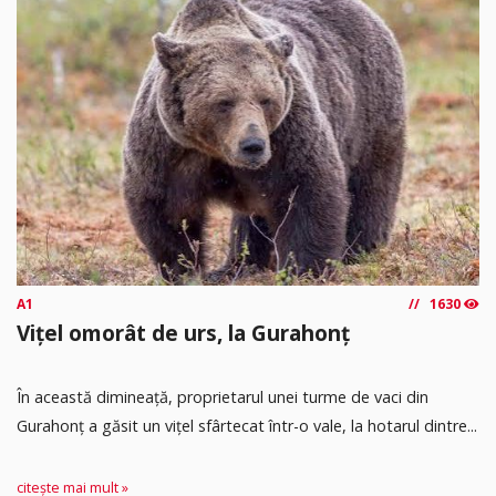
A1
1630
Vițel omorât de urs, la Gurahonț
În această dimineață, proprietarul unei turme de vaci din
Gurahonț a găsit un vițel sfârtecat într-o vale, la hotarul dintre...
citește mai mult »