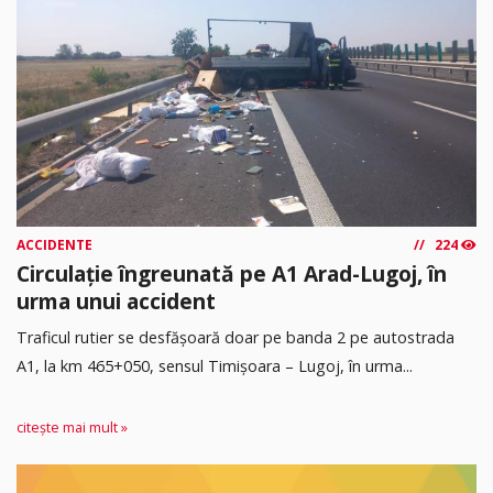
ACCIDENTE
224
Circulație îngreunată pe A1 Arad-Lugoj, în
urma unui accident
Traficul rutier se desfășoară doar pe banda 2 pe autostrada
A1, la km 465+050, sensul Timişoara – Lugoj, în urma...
citește mai mult »