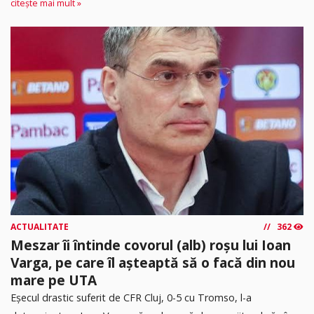
citește mai mult »
ACTUALITATE
362
Meszar îi întinde covorul (alb) roșu lui Ioan
Varga, pe care îl așteaptă să o facă din nou
mare pe UTA
Eșecul drastic suferit de CFR Cluj, 0-5 cu Tromso, l-a