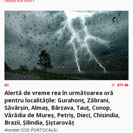
citește mai mult »
A1
871
Alertă de vreme rea în următoarea oră
pentru localitățile: Gurahonț, Zăbrani,
Săvârșin, Almaș, Bârzava, Tauț, Conop,
Vărădia de Mureș, Petriș, Dieci, Chisindia,
Brazii, Șilindia, Șiștarovăț
Atenție! COD PORTOCALIU