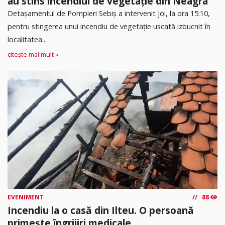
au stins incendiul de vegetație din Neagra
Detașamentul de Pompieri Sebiș a intervenit joi, la ora 15:10,
pentru stingerea unui incendiu de vegetație uscată izbucnit în
localitatea...
citește mai mult »
EVENIMENT
88
Incendiu la o casă din Ilteu. O persoană
primește îngrijiri medicale