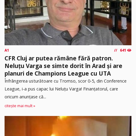
A1
641
CFR Cluj ar putea rămâne fără patron.
Neluțu Varga se simte dorit în Arad și are
planuri de Champions League cu UTA
Înfrângerea usturătoare cu Tromso, scor 0-5, din Conference
League, i-a pus capac lui Neluțu Varga! Finanțatorul, care
oricum anunțase că...
citește mai mult »