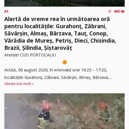
A1
495
Alertă de vreme rea în următoarea oră
pentru localitățile: Gurahonț, Zăbrani,
Săvârșin, Almaș, Bârzava, Tauț, Conop,
Vărădia de Mureș, Petriș, Dieci, Chisindia,
Brazii, Șilindia, Șiștarovăț
Atenție! COD PORTOCALIU
Astăzi, 06 august 2026, în intervalul orar 16:25 – 17:20,
localitățile Gurahonț, Zăbrani, Săvârșin, Almaș, Bârzava,...
citește mai mult »