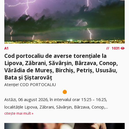
A1
1031
Cod portocaliu de averse torențiale la
Lipova, Zăbrani, Săvârșin, Bârzava, Conop,
Vărădia de Mureș, Birchiș, Petriș, Ususău,
Bata și Șiștarovăț
Atenție! COD PORTOCALIU
Astăzi, 06 august 2026, în intervalul orar 15:25 – 16:25,
localitățile Lipova, Zăbrani, Săvârșin, Bârzava, Conop,...
citește mai mult »