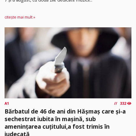
citește mai mult »
A1
332
Bărbatul de 46 de ani din Hășmaș care și-a
sechestrat iubita în mașină, sub
amenințarea cuțitului,a fost trimis în
judecată