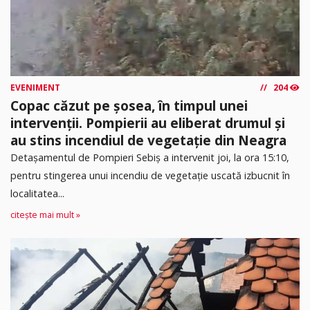
EVENIMENT
204
Copac căzut pe șosea, în timpul unei
intervenții. Pompierii au eliberat drumul și
au stins incendiul de vegetație din Neagra
Detașamentul de Pompieri Sebiș a intervenit joi, la ora 15:10,
pentru stingerea unui incendiu de vegetație uscată izbucnit în
localitatea...
citește mai mult »