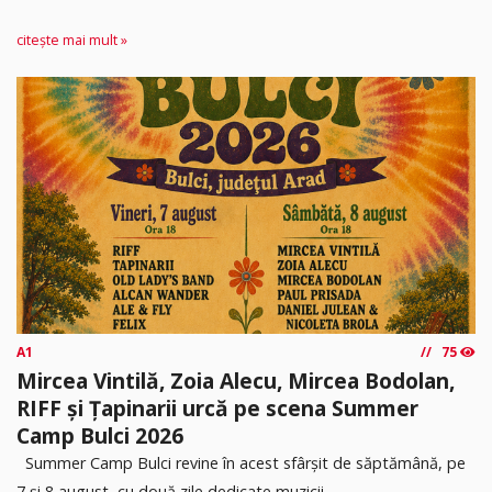
citește mai mult »
A1
75
Mircea Vintilă, Zoia Alecu, Mircea Bodolan,
RIFF și Țapinarii urcă pe scena Summer
Camp Bulci 2026
Summer Camp Bulci revine în acest sfârșit de săptămână, pe
7 și 8 august, cu două zile dedicate muzicii...