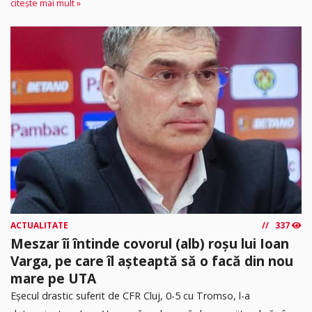
citește mai mult »
ACTUALITATE
337
Meszar îi întinde covorul (alb) roșu lui Ioan
Varga, pe care îl așteaptă să o facă din nou
mare pe UTA
Eșecul drastic suferit de CFR Cluj, 0-5 cu Tromso, l-a