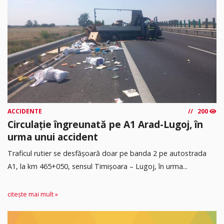
ACCIDENTE
200
Circulație îngreunată pe A1 Arad-Lugoj, în
urma unui accident
Traficul rutier se desfășoară doar pe banda 2 pe autostrada
A1, la km 465+050, sensul Timişoara – Lugoj, în urma...
citește mai mult »