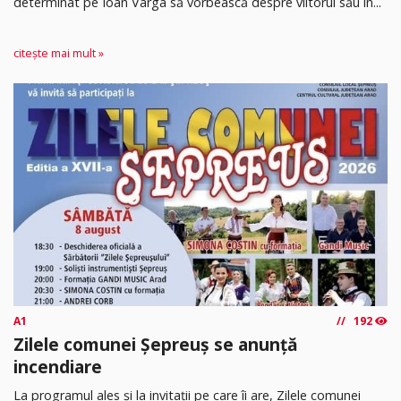
determinat pe Ioan Varga să vorbească despre viitorul său în...
citește mai mult »
A1
192
Zilele comunei Șepreuș se anunță
incendiare
La programul ales și la invitații pe care îi are, Zilele comunei