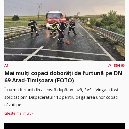
A1
354
Mai mulți copaci doborâți de furtună pe DN
69 Arad-Timișoara (FOTO)
În urma furtunii din această după-amiază, SVSU Vinga a fost
solicitat prin Dispeceratul 112 pentru degajarea unor copaci
căzuți pe...
citește mai mult »