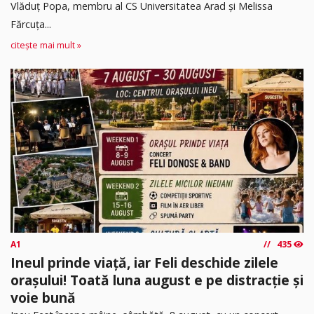
Vlăduț Popa, membru al CS Universitatea Arad și Melissa
Fărcuța...
citește mai mult »
A1
435
Ineul prinde viață, iar Feli deschide zilele
orașului! Toată luna august e pe distracție și
voie bună