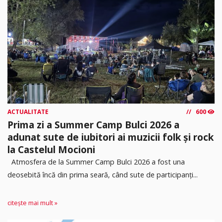
ACTUALITATE
600
Prima zi a Summer Camp Bulci 2026 a
adunat sute de iubitori ai muzicii folk și rock
la Castelul Mocioni
Atmosfera de la Summer Camp Bulci 2026 a fost una
deosebită încă din prima seară, când sute de participanți...
citește mai mult »