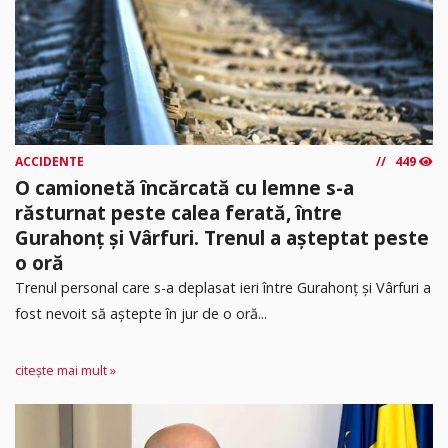
ACCIDENTE
449
O camionetă încărcată cu lemne s-a
răsturnat peste calea ferată, între
Gurahonț și Vârfuri. Trenul a așteptat peste
o oră
Trenul personal care s-a deplasat ieri între Gurahonț și Vârfuri a
fost nevoit să aștepte în jur de o oră...
citește mai mult »